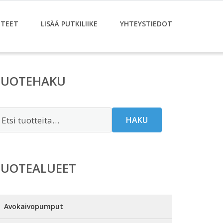
TEET
LISÄÄ PUTKILIIKE
YHTEYSTIEDOT
TUOTEHAKU
tsi:
HAKU
TUOTEALUEET
Avokaivopumput