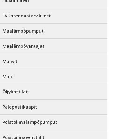
Liukumuhvit
LVI-asennustarvikkeet
Maalämpöpumput
Maalämpövaraajat
Muhvit
Muut
Öljykattilat
Palopostikaapit
Poistoilmalämpöpumput
Poistoilmaventtiilit