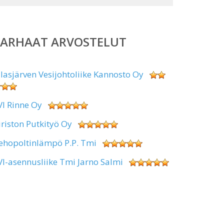
PARHAAT ARVOSTELUT
alasjärven Vesijohtoliike Kannosto Oy
VI Rinne Oy
iriston Putkityö Oy
ehopoltinlämpö P.P. Tmi
VI-asennusliike Tmi Jarno Salmi