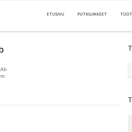
ETUSIVU
PUTKILIIKKEET
TUOT
b
E
 Ab
mn