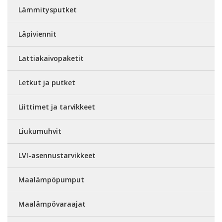
Lämmitysputket
Läpiviennit
Lattiakaivopaketit
Letkut ja putket
Liittimet ja tarvikkeet
Liukumuhvit
LVI-asennustarvikkeet
Maalämpöpumput
Maalämpövaraajat