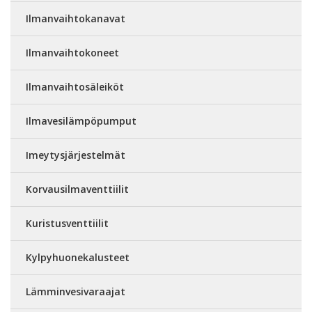
Ilmanvaihtokanavat
Ilmanvaihtokoneet
Ilmanvaihtosäleiköt
Ilmavesilämpöpumput
Imeytysjärjestelmät
Korvausilmaventtiilit
Kuristusventtiilit
Kylpyhuonekalusteet
Lämminvesivaraajat