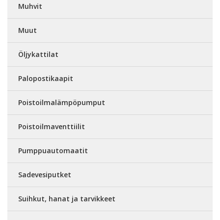
Muhvit
Muut
Öljykattilat
Palopostikaapit
Poistoilmalämpöpumput
Poistoilmaventtiilit
Pumppuautomaatit
Sadevesiputket
Suihkut, hanat ja tarvikkeet