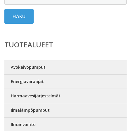
HAKU
TUOTEALUEET
Avokaivopumput
Energiavaraajat
Harmaavesijärjestelmät
Ilmalämpöpumput
Ilmanvaihto