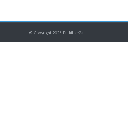
© Copyright 2026
Putkiliike24