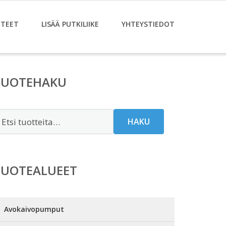
TEET
LISÄÄ PUTKILIIKE
YHTEYSTIEDOT
TUOTEHAKU
tsi:
HAKU
TUOTEALUEET
Avokaivopumput