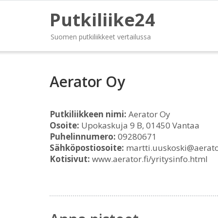
Putkiliike24
Suomen putkiliikkeet vertailussa
Aerator Oy
Putkiliikkeen nimi:
Aerator Oy
Osoite:
Upokaskuja 9 B, 01450 Vantaa
Puhelinnumero:
09280671
Sähköpostiosoite:
martti.uuskoski@aerator
Kotisivut:
www.aerator.fi/yritysinfo.html