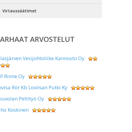
Virtaussäätimet
PARHAAT ARVOSTELUT
alasjärven Vesijohtoliike Kannosto Oy
VI Rinne Oy
ovisa Rör Kb Loviisan Putki Ky
ouvolan Peltityö Oy
uho Koskinen