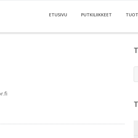
ETUSIVU
PUTKILIIKKEET
TUOT
E
.fi