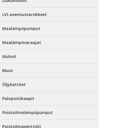
Liukumuhvit
LVI-asennustarvikkeet
Maalämpöpumput
Maalämpövaraajat
Muhvit
Muut
Öljykattilat
Palopostikaapit
Poistoilmalämpöpumput
Poistoilmaventtiilit