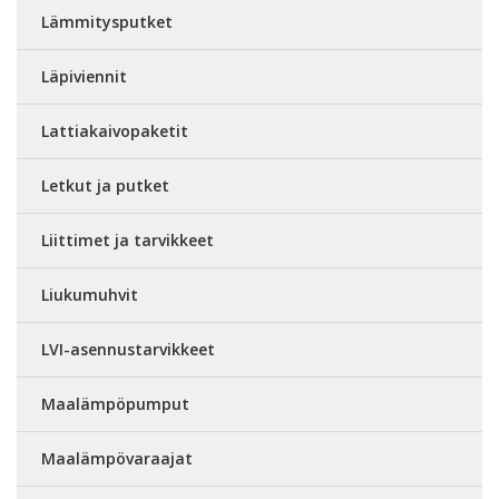
Lämmitysputket
Läpiviennit
Lattiakaivopaketit
Letkut ja putket
Liittimet ja tarvikkeet
Liukumuhvit
LVI-asennustarvikkeet
Maalämpöpumput
Maalämpövaraajat