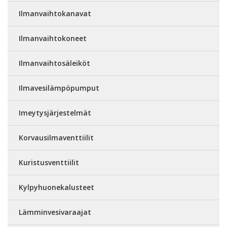
Ilmanvaihtokanavat
Ilmanvaihtokoneet
Ilmanvaihtosäleiköt
Ilmavesilämpöpumput
Imeytysjärjestelmät
Korvausilmaventtiilit
Kuristusventtiilit
Kylpyhuonekalusteet
Lämminvesivaraajat