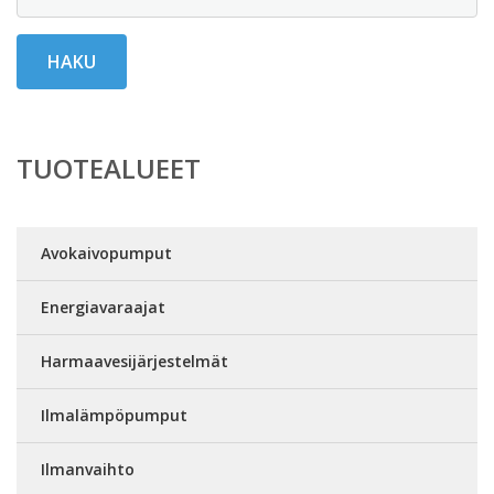
HAKU
TUOTEALUEET
Avokaivopumput
Energiavaraajat
Harmaavesijärjestelmät
Ilmalämpöpumput
Ilmanvaihto