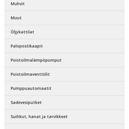
Muhvit
Muut
Öljykattilat
Palopostikaapit
Poistoilmalämpöpumput
Poistoilmaventtiilit
Pumppuautomaatit
Sadevesiputket
Suihkut, hanat ja tarvikkeet