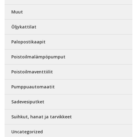
Muut
Öljykattilat
Palopostikaapit
Poistoilmalämpöpumput
Poistoilmaventtiilit
Pumppuautomaatit
Sadevesiputket
Suihkut, hanat ja tarvikkeet
Uncategorized