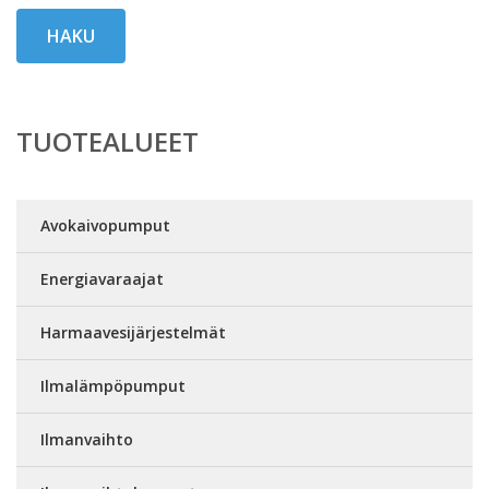
HAKU
TUOTEALUEET
Avokaivopumput
Energiavaraajat
Harmaavesijärjestelmät
Ilmalämpöpumput
Ilmanvaihto