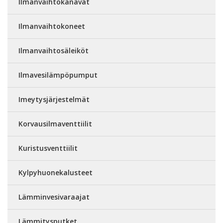
Ilmanvaihtokanavat
Ilmanvaihtokoneet
Ilmanvaihtosäleiköt
Ilmavesilämpöpumput
Imeytysjärjestelmät
Korvausilmaventtiilit
Kuristusventtiilit
Kylpyhuonekalusteet
Lämminvesivaraajat
Lämmitysputket