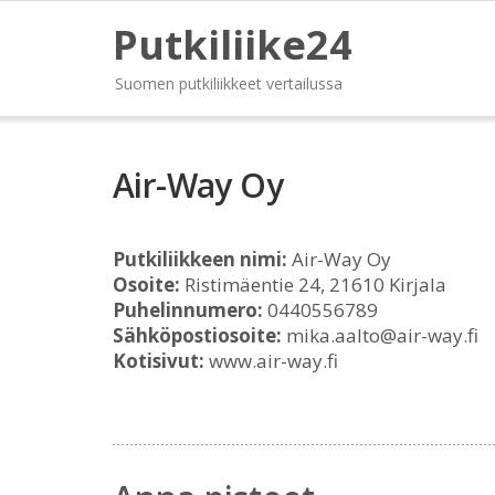
Putkiliike24
Suomen putkiliikkeet vertailussa
Air-Way Oy
Putkiliikkeen nimi:
Air-Way Oy
Osoite:
Ristimäentie 24, 21610 Kirjala
Puhelinnumero:
0440556789
Sähköpostiosoite:
mika.aalto@air-way.fi
Kotisivut:
www.air-way.fi