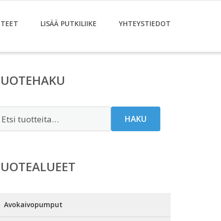
TEET
LISÄÄ PUTKILIIKE
YHTEYSTIEDOT
TUOTEHAKU
tsi:
HAKU
TUOTEALUEET
Avokaivopumput