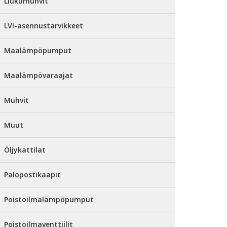
Liukumuhvit
LVI-asennustarvikkeet
Maalämpöpumput
Maalämpövaraajat
Muhvit
Muut
Öljykattilat
Palopostikaapit
Poistoilmalämpöpumput
Poistoilmaventtiilit