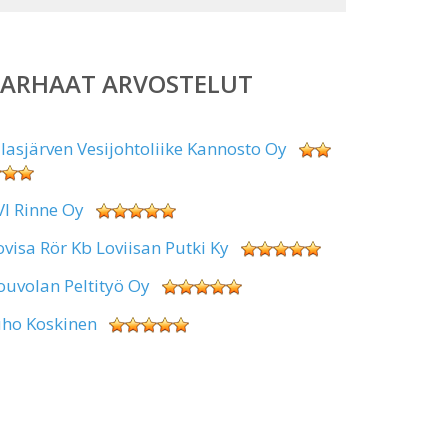
PARHAAT ARVOSTELUT
alasjärven Vesijohtoliike Kannosto Oy
VI Rinne Oy
ovisa Rör Kb Loviisan Putki Ky
ouvolan Peltityö Oy
uho Koskinen