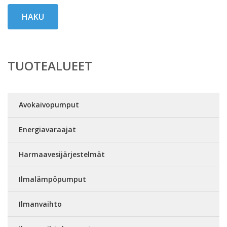
HAKU
TUOTEALUEET
Avokaivopumput
Energiavaraajat
Harmaavesijärjestelmät
Ilmalämpöpumput
Ilmanvaihto