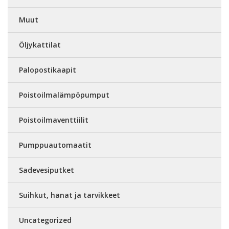
Muut
Öljykattilat
Palopostikaapit
Poistoilmalämpöpumput
Poistoilmaventtiilit
Pumppuautomaatit
Sadevesiputket
Suihkut, hanat ja tarvikkeet
Uncategorized