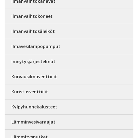
Ilmanvaihtokanavat
Ilmanvaihtokoneet
Ilmanvaihtosäleiköt
Ilmavesilämpöpumput
Imeytysjärjestelmät
Korvausilmaventtiilit
Kuristusventtiilit
Kylpyhuonekalusteet
Lämminvesivaraajat
Lämmitysputket