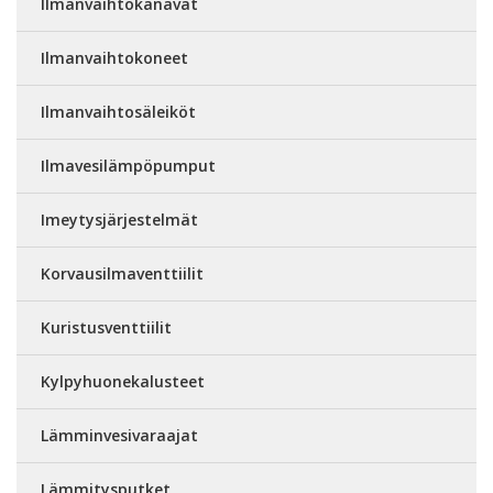
Ilmanvaihtokanavat
Ilmanvaihtokoneet
Ilmanvaihtosäleiköt
Ilmavesilämpöpumput
Imeytysjärjestelmät
Korvausilmaventtiilit
Kuristusventtiilit
Kylpyhuonekalusteet
Lämminvesivaraajat
Lämmitysputket