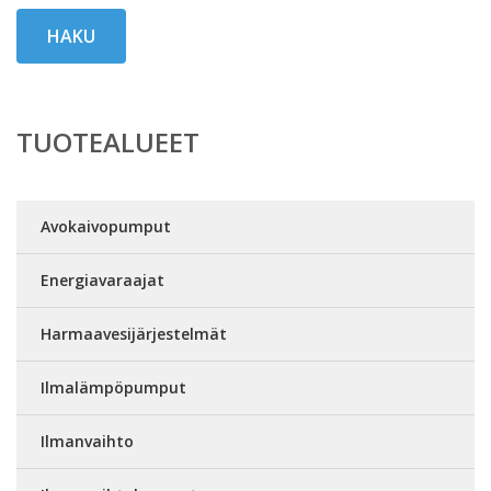
HAKU
TUOTEALUEET
Avokaivopumput
Energiavaraajat
Harmaavesijärjestelmät
Ilmalämpöpumput
Ilmanvaihto