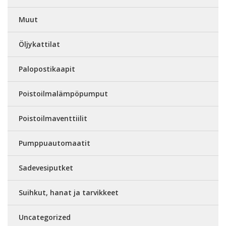
Muut
Öljykattilat
Palopostikaapit
Poistoilmalämpöpumput
Poistoilmaventtiilit
Pumppuautomaatit
Sadevesiputket
Suihkut, hanat ja tarvikkeet
Uncategorized