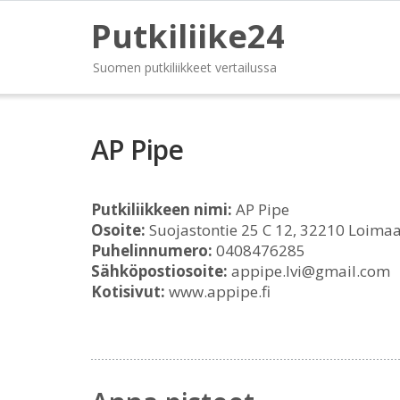
Putkiliike24
Suomen putkiliikkeet vertailussa
AP Pipe
Putkiliikkeen nimi:
AP Pipe
Osoite:
Suojastontie 25 C 12, 32210 Loima
Puhelinnumero:
0408476285
Sähköpostiosoite:
appipe.lvi@gmail.com
Kotisivut:
www.appipe.fi