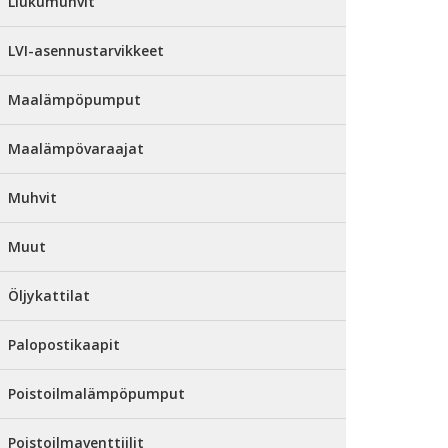
Liukumuhvit
LVI-asennustarvikkeet
Maalämpöpumput
Maalämpövaraajat
Muhvit
Muut
Öljykattilat
Palopostikaapit
Poistoilmalämpöpumput
Poistoilmaventtiilit