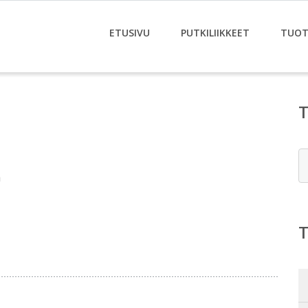
ETUSIVU
PUTKILIIKKEET
TUOT
E
a