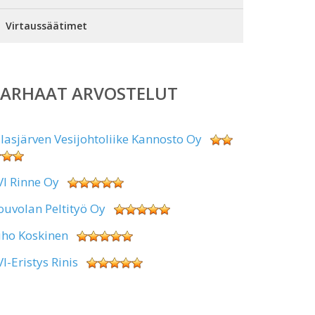
Virtaussäätimet
PARHAAT ARVOSTELUT
alasjärven Vesijohtoliike Kannosto Oy
VI Rinne Oy
ouvolan Peltityö Oy
uho Koskinen
VI-Eristys Rinis