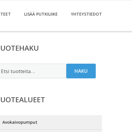
TEET
LISÄÄ PUTKILIIKE
YHTEYSTIEDOT
TUOTEHAKU
tsi:
HAKU
TUOTEALUEET
Avokaivopumput