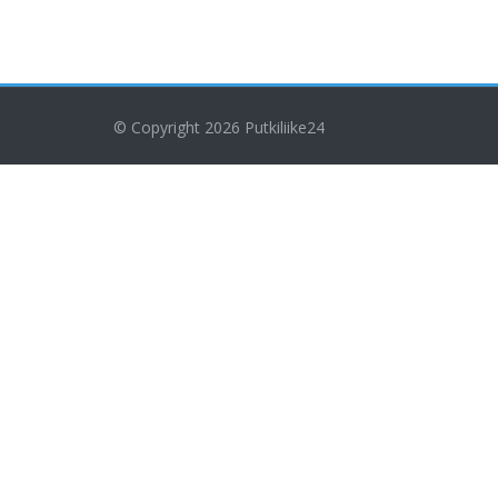
© Copyright 2026
Putkiliike24