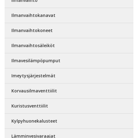
Ilmanvaihto
Ilmanvaihtokanavat
Ilmanvaihtokoneet
Ilmanvaihtosäleiköt
Ilmavesilämpöpumput
Imeytysjärjestelmät
Korvausilmaventtiilit
Kuristusventtiilit
Kylpyhuonekalusteet
Lämminvesivaraajat