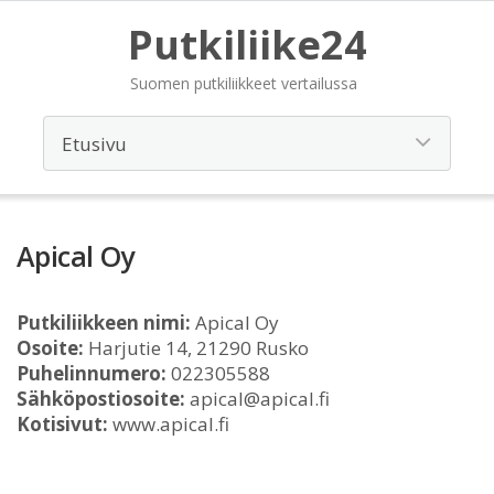
Putkiliike24
Suomen putkiliikkeet vertailussa
Apical Oy
Putkiliikkeen nimi:
Apical Oy
Osoite:
Harjutie 14, 21290 Rusko
Puhelinnumero:
022305588
Sähköpostiosoite:
apical@apical.fi
Kotisivut:
www.apical.fi