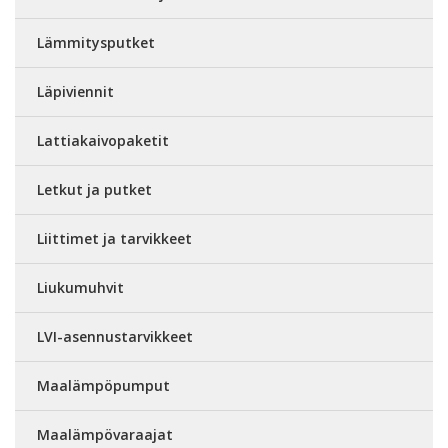
Lämmitysputket
Läpiviennit
Lattiakaivopaketit
Letkut ja putket
Liittimet ja tarvikkeet
Liukumuhvit
LVI-asennustarvikkeet
Maalämpöpumput
Maalämpövaraajat