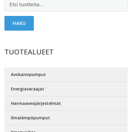
Etsi:
HAKU
TUOTEALUEET
Avokaivopumput
Energiavaraajat
Harmaavesijärjestelmät
Ilmalämpöpumput