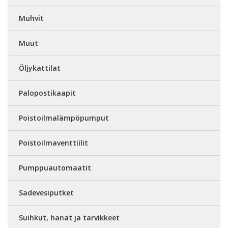
Muhvit
Muut
Öljykattilat
Palopostikaapit
Poistoilmalämpöpumput
Poistoilmaventtiilit
Pumppuautomaatit
Sadevesiputket
Suihkut, hanat ja tarvikkeet