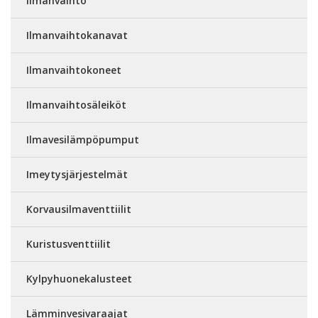
Ilmanvaihto
Ilmanvaihtokanavat
Ilmanvaihtokoneet
Ilmanvaihtosäleiköt
Ilmavesilämpöpumput
Imeytysjärjestelmät
Korvausilmaventtiilit
Kuristusventtiilit
Kylpyhuonekalusteet
Lämminvesivaraajat