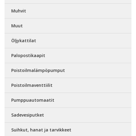
Muhvit
Muut
Öljykattilat
Palopostikaapit
Poistoilmalämpöpumput
Poistoilmaventtiilit
Pumppuautomaatit
Sadevesiputket
Suihkut, hanat ja tarvikkeet