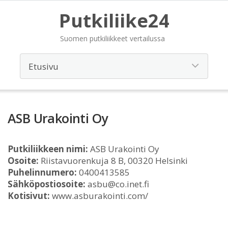
Putkiliike24
Suomen putkiliikkeet vertailussa
ASB Urakointi Oy
Putkiliikkeen nimi:
ASB Urakointi Oy
Osoite:
Riistavuorenkuja 8 B, 00320 Helsinki
Puhelinnumero:
0400413585
Sähköpostiosoite:
asbu@co.inet.fi
Kotisivut:
www.asburakointi.com/