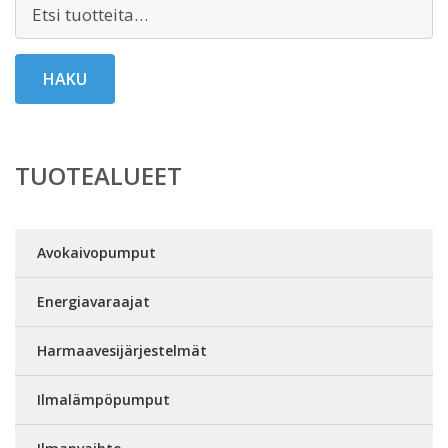
Etsi:
HAKU
TUOTEALUEET
Avokaivopumput
Energiavaraajat
Harmaavesijärjestelmät
Ilmalämpöpumput