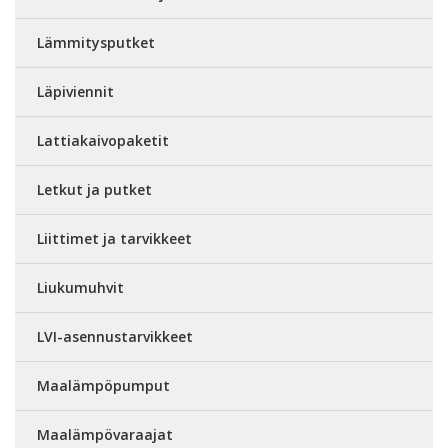
Lämmitysputket
Läpiviennit
Lattiakaivopaketit
Letkut ja putket
Liittimet ja tarvikkeet
Liukumuhvit
LVI-asennustarvikkeet
Maalämpöpumput
Maalämpövaraajat