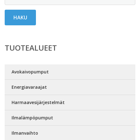
HAKU
TUOTEALUEET
Avokaivopumput
Energiavaraajat
Harmaavesijärjestelmät
Ilmalämpöpumput
Ilmanvaihto