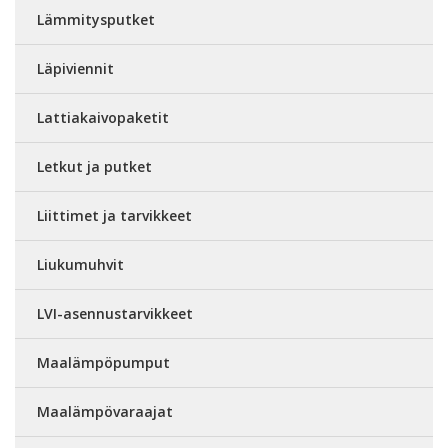
Lämmitysputket
Läpiviennit
Lattiakaivopaketit
Letkut ja putket
Liittimet ja tarvikkeet
Liukumuhvit
LVI-asennustarvikkeet
Maalämpöpumput
Maalämpövaraajat