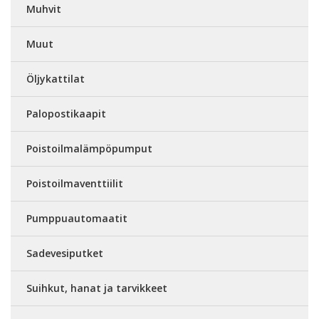
Muhvit
Muut
Öljykattilat
Palopostikaapit
Poistoilmalämpöpumput
Poistoilmaventtiilit
Pumppuautomaatit
Sadevesiputket
Suihkut, hanat ja tarvikkeet