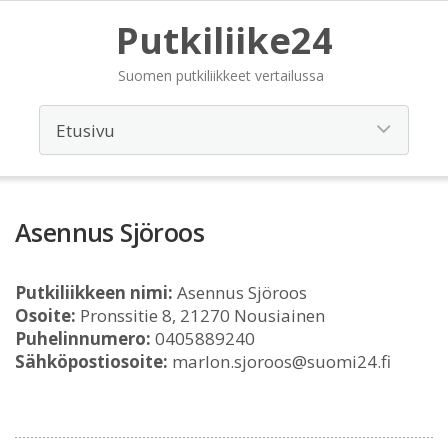
Putkiliike24
Suomen putkiliikkeet vertailussa
Asennus Sjöroos
Putkiliikkeen nimi:
Asennus Sjöroos
Osoite:
Pronssitie 8, 21270 Nousiainen
Puhelinnumero:
0405889240
Sähköpostiosoite:
marlon.sjoroos@suomi24.fi