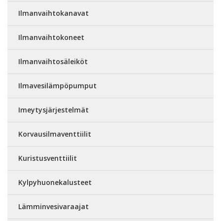
Ilmanvaihtokanavat
Ilmanvaihtokoneet
Ilmanvaihtosäleiköt
Ilmavesilämpöpumput
Imeytysjärjestelmät
Korvausilmaventtiilit
Kuristusventtiilit
Kylpyhuonekalusteet
Lämminvesivaraajat