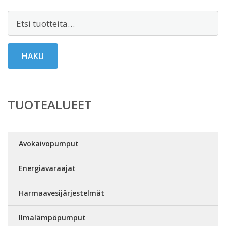
Etsi:
HAKU
TUOTEALUEET
Avokaivopumput
Energiavaraajat
Harmaavesijärjestelmät
Ilmalämpöpumput