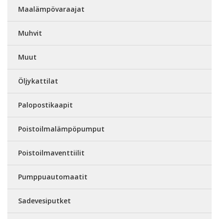
Maalämpövaraajat
Muhvit
Muut
Öljykattilat
Palopostikaapit
Poistoilmalämpöpumput
Poistoilmaventtiilit
Pumppuautomaatit
Sadevesiputket