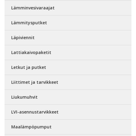
Lämminvesivaraajat
Lämmitysputket
Läpiviennit
Lattiakaivopaketit
Letkut ja putket
Liittimet ja tarvikkeet
Liukumuhvit
LVI-asennustarvikkeet
Maalämpöpumput