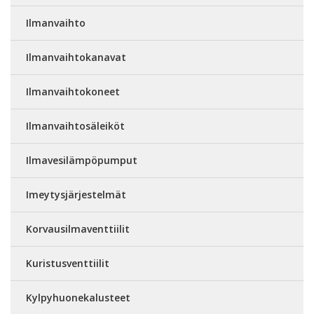
Ilmanvaihto
Ilmanvaihtokanavat
Ilmanvaihtokoneet
Ilmanvaihtosäleiköt
Ilmavesilämpöpumput
Imeytysjärjestelmät
Korvausilmaventtiilit
Kuristusventtiilit
Kylpyhuonekalusteet