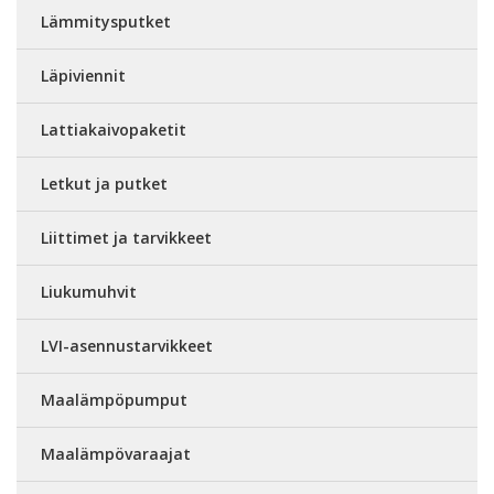
Lämmitysputket
Läpiviennit
Lattiakaivopaketit
Letkut ja putket
Liittimet ja tarvikkeet
Liukumuhvit
LVI-asennustarvikkeet
Maalämpöpumput
Maalämpövaraajat