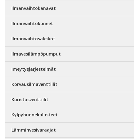
Ilmanvaihtokanavat
Ilmanvaihtokoneet
Ilmanvaihtosäleiköt
Ilmavesilämpöpumput
Imeytysjärjestelmät
Korvausilmaventtiilit
Kuristusventtiilit
Kylpyhuonekalusteet
Lämminvesivaraajat