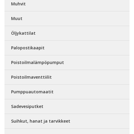
Muhvit
Muut
Öljykattilat
Palopostikaapit
Poistoilmalämpöpumput
Poistoilmaventtiilit
Pumppuautomaatit
Sadevesiputket
Suihkut, hanat ja tarvikkeet