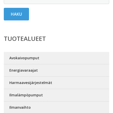
HAKU
TUOTEALUEET
Avokaivopumput
Energiavaraajat
Harmaavesijärjestelmät
Ilmalämpöpumput
Ilmanvaihto