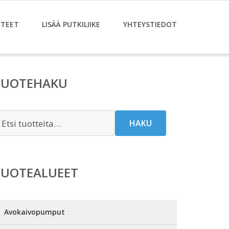
TEET
LISÄÄ PUTKILIIKE
YHTEYSTIEDOT
TUOTEHAKU
tsi:
HAKU
TUOTEALUEET
Avokaivopumput