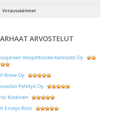
Virtaussäätimet
PARHAAT ARVOSTELUT
alasjärven Vesijohtoliike Kannosto Oy
VI Rinne Oy
ouvolan Peltityö Oy
uho Koskinen
VI-Eristys Rinis