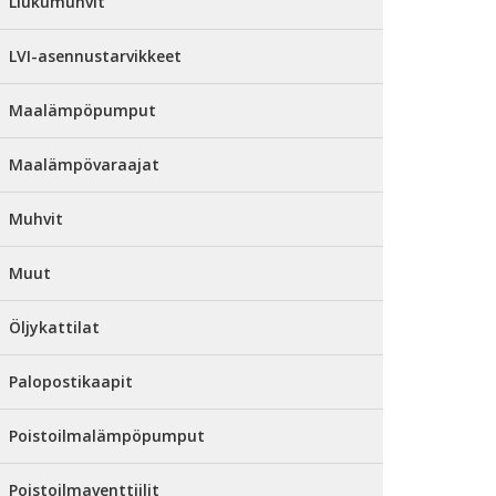
Liukumuhvit
LVI-asennustarvikkeet
Maalämpöpumput
Maalämpövaraajat
Muhvit
Muut
Öljykattilat
Palopostikaapit
Poistoilmalämpöpumput
Poistoilmaventtiilit