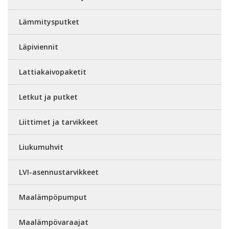
Lämmitysputket
Läpiviennit
Lattiakaivopaketit
Letkut ja putket
Liittimet ja tarvikkeet
Liukumuhvit
LVI-asennustarvikkeet
Maalämpöpumput
Maalämpövaraajat