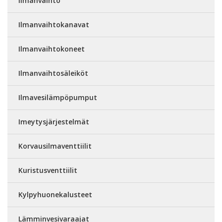
Ilmanvaihto
Ilmanvaihtokanavat
Ilmanvaihtokoneet
Ilmanvaihtosäleiköt
Ilmavesilämpöpumput
Imeytysjärjestelmät
Korvausilmaventtiilit
Kuristusventtiilit
Kylpyhuonekalusteet
Lämminvesivaraajat