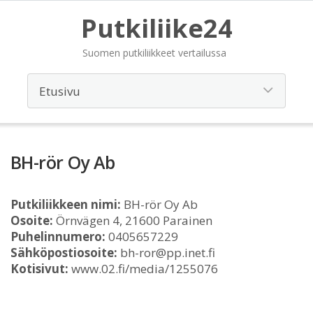
Putkiliike24
Suomen putkiliikkeet vertailussa
BH-rör Oy Ab
Putkiliikkeen nimi:
BH-rör Oy Ab
Osoite:
Örnvägen 4, 21600 Parainen
Puhelinnumero:
0405657229
Sähköpostiosoite:
bh-ror@pp.inet.fi
Kotisivut:
www.02.fi/media/1255076