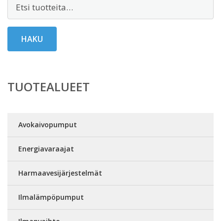
Etsi:
HAKU
TUOTEALUEET
Avokaivopumput
Energiavaraajat
Harmaavesijärjestelmät
Ilmalämpöpumput