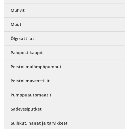
Muhvit
Muut
Öljykattilat
Palopostikaapit
Poistoilmalämpöpumput
Poistoilmaventtiilit
Pumppuautomaatit
Sadevesiputket
Suihkut, hanat ja tarvikkeet