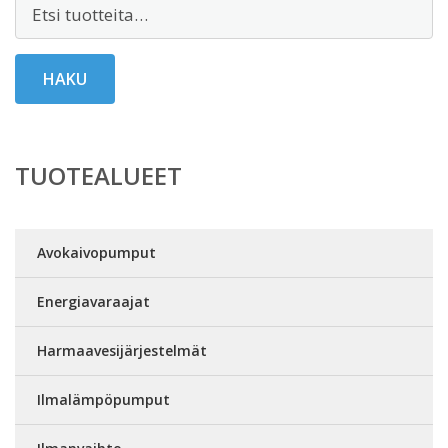
Etsi:
HAKU
TUOTEALUEET
Avokaivopumput
Energiavaraajat
Harmaavesijärjestelmät
Ilmalämpöpumput