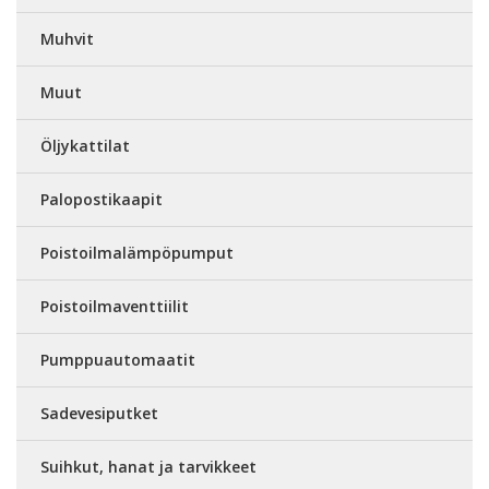
Muhvit
Muut
Öljykattilat
Palopostikaapit
Poistoilmalämpöpumput
Poistoilmaventtiilit
Pumppuautomaatit
Sadevesiputket
Suihkut, hanat ja tarvikkeet