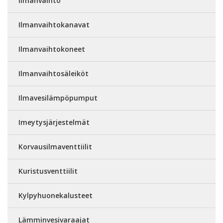
Ilmanvaihto
Ilmanvaihtokanavat
Ilmanvaihtokoneet
Ilmanvaihtosäleiköt
Ilmavesilämpöpumput
Imeytysjärjestelmät
Korvausilmaventtiilit
Kuristusventtiilit
Kylpyhuonekalusteet
Lämminvesivaraajat