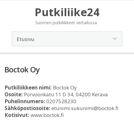
Putkiliike24
Suomen putkiliikkeet vertailussa
Boctok Oy
Putkiliikkeen nimi:
Boctok Oy
Osoite:
Porvoonkatu 11 D 34, 04200 Kerava
Puhelinnumero:
0207528230
Sähköpostiosoite:
etunimi.sukunimi@boctok.fi
Kotisivut:
www.boctok.fi