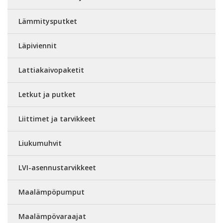
Lämmitysputket
Läpiviennit
Lattiakaivopaketit
Letkut ja putket
Liittimet ja tarvikkeet
Liukumuhvit
LVI-asennustarvikkeet
Maalämpöpumput
Maalämpövaraajat