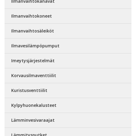
Ilmanvaihtokanavat
Ilmanvaihtokoneet
Ilmanvaihtosäleiköt
Ilmavesilämpöpumput
Imeytysjärjestelmät
Korvausilmaventtiilit
Kuristusventtiilit
Kylpyhuonekalusteet
Lämminvesivaraajat
Lämmitysputket