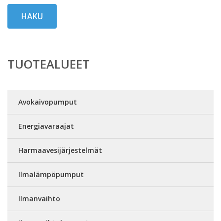
HAKU
TUOTEALUEET
Avokaivopumput
Energiavaraajat
Harmaavesijärjestelmät
Ilmalämpöpumput
Ilmanvaihto