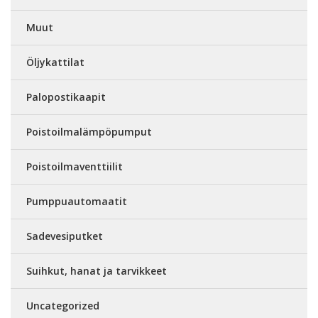
Muut
Öljykattilat
Palopostikaapit
Poistoilmalämpöpumput
Poistoilmaventtiilit
Pumppuautomaatit
Sadevesiputket
Suihkut, hanat ja tarvikkeet
Uncategorized