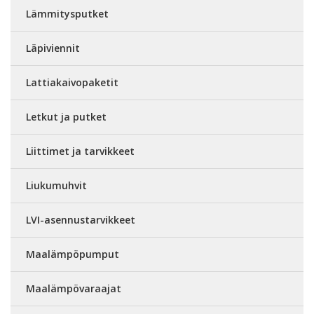
Lämmitysputket
Läpiviennit
Lattiakaivopaketit
Letkut ja putket
Liittimet ja tarvikkeet
Liukumuhvit
LVI-asennustarvikkeet
Maalämpöpumput
Maalämpövaraajat