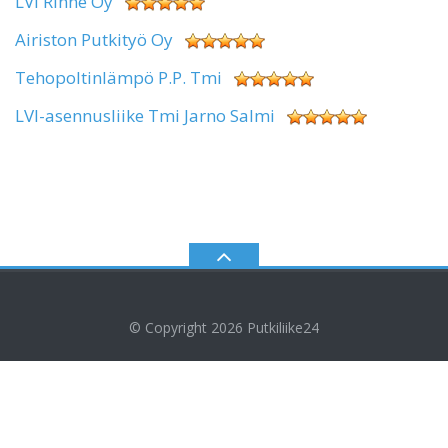
LVI Rinne Oy
Airiston Putkityö Oy
Tehopoltinlämpö P.P. Tmi
LVI-asennusliike Tmi Jarno Salmi
© Copyright 2026
Putkiliike24