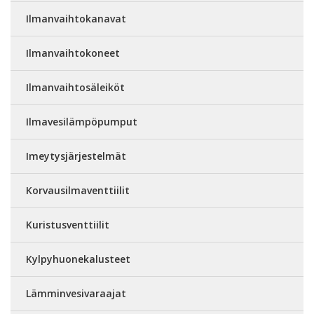
Ilmanvaihtokanavat
Ilmanvaihtokoneet
Ilmanvaihtosäleiköt
Ilmavesilämpöpumput
Imeytysjärjestelmät
Korvausilmaventtiilit
Kuristusventtiilit
Kylpyhuonekalusteet
Lämminvesivaraajat