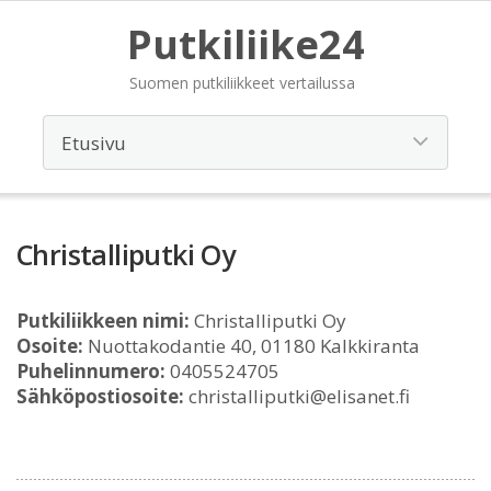
Putkiliike24
Suomen putkiliikkeet vertailussa
Christalliputki Oy
Putkiliikkeen nimi:
Christalliputki Oy
Osoite:
Nuottakodantie 40, 01180 Kalkkiranta
Puhelinnumero:
0405524705
Sähköpostiosoite:
christalliputki@elisanet.fi