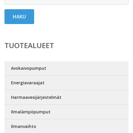
HAKU
TUOTEALUEET
Avokaivopumput
Energiavaraajat
Harmaavesijärjestelmät
Ilmalämpöpumput
Ilmanvaihto