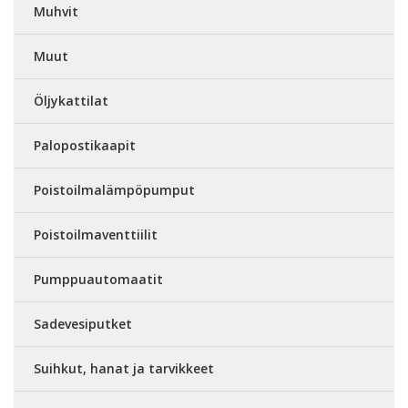
Muhvit
Muut
Öljykattilat
Palopostikaapit
Poistoilmalämpöpumput
Poistoilmaventtiilit
Pumppuautomaatit
Sadevesiputket
Suihkut, hanat ja tarvikkeet