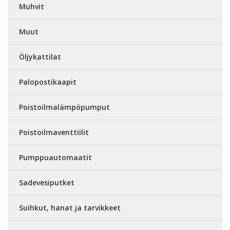
Muhvit
Muut
Öljykattilat
Palopostikaapit
Poistoilmalämpöpumput
Poistoilmaventtiilit
Pumppuautomaatit
Sadevesiputket
Suihkut, hanat ja tarvikkeet