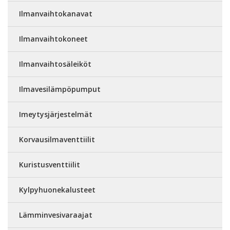
Ilmanvaihtokanavat
Ilmanvaihtokoneet
Ilmanvaihtosäleiköt
Ilmavesilämpöpumput
Imeytysjärjestelmät
Korvausilmaventtiilit
Kuristusventtiilit
Kylpyhuonekalusteet
Lämminvesivaraajat