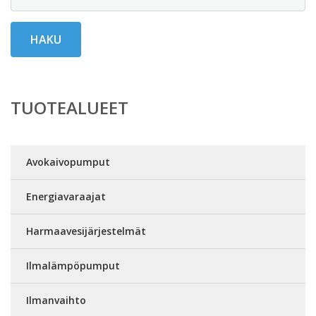
HAKU
TUOTEALUEET
Avokaivopumput
Energiavaraajat
Harmaavesijärjestelmät
Ilmalämpöpumput
Ilmanvaihto