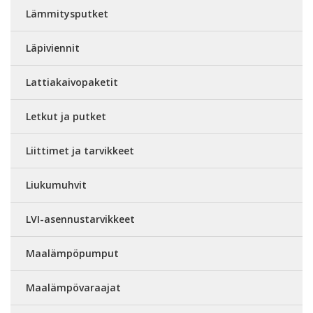
Lämmitysputket
Läpiviennit
Lattiakaivopaketit
Letkut ja putket
Liittimet ja tarvikkeet
Liukumuhvit
LVI-asennustarvikkeet
Maalämpöpumput
Maalämpövaraajat