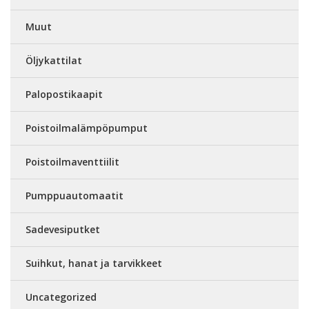
Muut
Öljykattilat
Palopostikaapit
Poistoilmalämpöpumput
Poistoilmaventtiilit
Pumppuautomaatit
Sadevesiputket
Suihkut, hanat ja tarvikkeet
Uncategorized