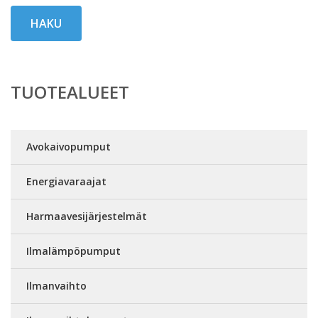
HAKU
TUOTEALUEET
Avokaivopumput
Energiavaraajat
Harmaavesijärjestelmät
Ilmalämpöpumput
Ilmanvaihto