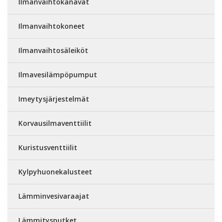
Ilmanvaihtokanavat
Ilmanvaihtokoneet
Ilmanvaihtosäleiköt
Ilmavesilämpöpumput
Imeytysjärjestelmät
Korvausilmaventtiilit
Kuristusventtiilit
Kylpyhuonekalusteet
Lämminvesivaraajat
Lämmitysputket