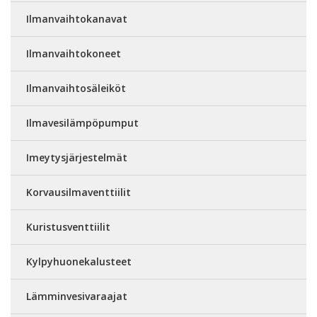
Ilmanvaihtokanavat
Ilmanvaihtokoneet
Ilmanvaihtosäleiköt
Ilmavesilämpöpumput
Imeytysjärjestelmät
Korvausilmaventtiilit
Kuristusventtiilit
Kylpyhuonekalusteet
Lämminvesivaraajat