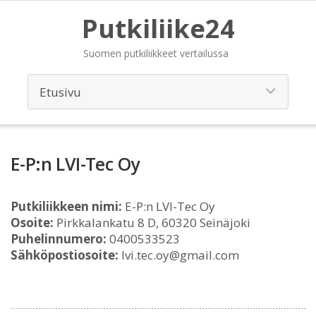
Putkiliike24
Suomen putkiliikkeet vertailussa
E-P:n LVI-Tec Oy
Putkiliikkeen nimi:
E-P:n LVI-Tec Oy
Osoite:
Pirkkalankatu 8 D, 60320 Seinäjoki
Puhelinnumero:
0400533523
Sähköpostiosoite:
lvi.tec.oy@gmail.com