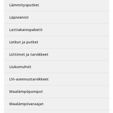
Lämmitysputket
Läpiviennit
Lattiakaivopaketit
Letkut ja putket
Liittimet ja tarvikkeet
Liukumuhvit
LVI-asennustarvikkeet
Maalämpöpumput
Maalämpövaraajat