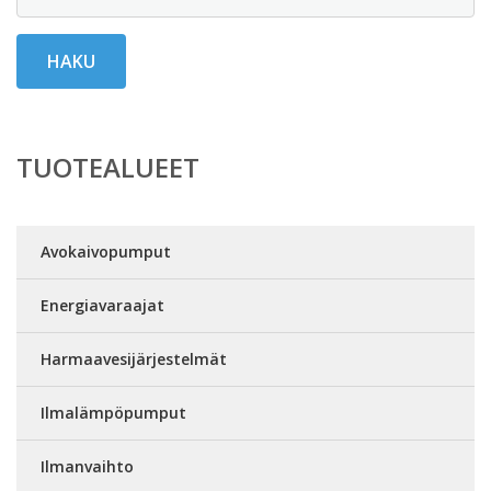
HAKU
TUOTEALUEET
Avokaivopumput
Energiavaraajat
Harmaavesijärjestelmät
Ilmalämpöpumput
Ilmanvaihto