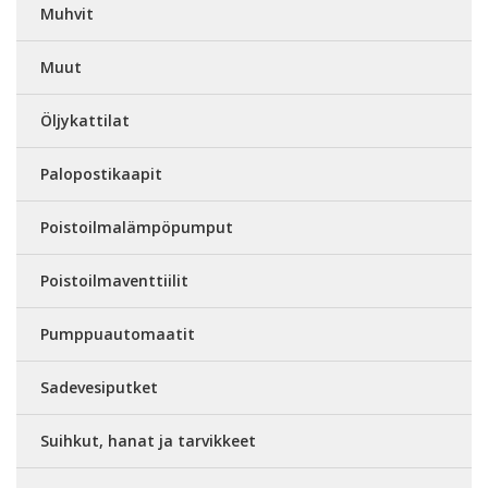
Muhvit
Muut
Öljykattilat
Palopostikaapit
Poistoilmalämpöpumput
Poistoilmaventtiilit
Pumppuautomaatit
Sadevesiputket
Suihkut, hanat ja tarvikkeet