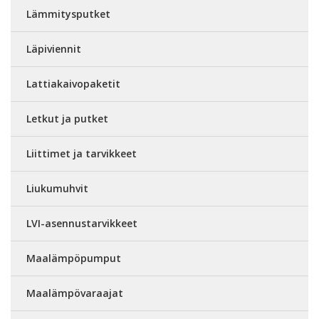
Lämmitysputket
Läpiviennit
Lattiakaivopaketit
Letkut ja putket
Liittimet ja tarvikkeet
Liukumuhvit
LVI-asennustarvikkeet
Maalämpöpumput
Maalämpövaraajat