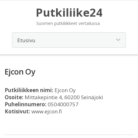
Putkiliike24
Suomen putkiliikkeet vertailussa
Ejcon Oy
Putkiliikkeen nimi:
Ejcon Oy
Osoite:
Mittakepintie 4, 60200 Seinäjoki
Puhelinnumero:
0504000757
Kotisivut:
www.ejcon.fi