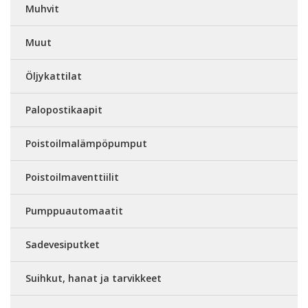
Muhvit
Muut
Öljykattilat
Palopostikaapit
Poistoilmalämpöpumput
Poistoilmaventtiilit
Pumppuautomaatit
Sadevesiputket
Suihkut, hanat ja tarvikkeet