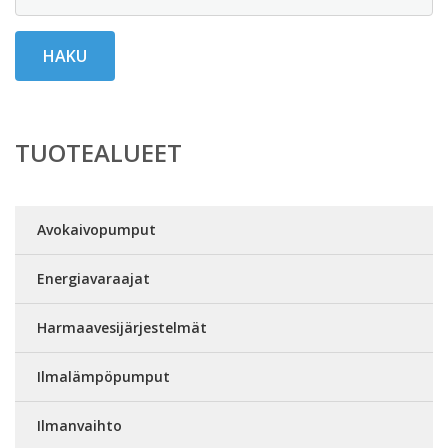
HAKU
TUOTEALUEET
Avokaivopumput
Energiavaraajat
Harmaavesijärjestelmät
Ilmalämpöpumput
Ilmanvaihto