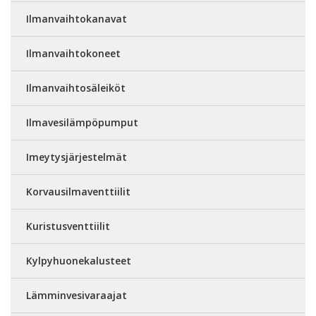
Ilmanvaihtokanavat
Ilmanvaihtokoneet
Ilmanvaihtosäleiköt
Ilmavesilämpöpumput
Imeytysjärjestelmät
Korvausilmaventtiilit
Kuristusventtiilit
Kylpyhuonekalusteet
Lämminvesivaraajat