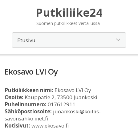
Putkiliike24
Suomen putkiliikkeet vertailussa
Ekosavo LVI Oy
Putkiliikkeen nimi:
Ekosavo LVI Oy
Osoite:
Kauppatie 2, 73500 Juankoski
Puhelinnumero:
017612911
Sähköpostiosoite:
juoankoski@koillis-
savonsahko.inet.fi
Kotisivut:
www.ekosavo.fi