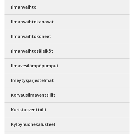
Ilmanvaihto
Ilmanvaihtokanavat
Ilmanvaihtokoneet
Ilmanvaihtosäleiköt
Ilmavesilämpöpumput
Imeytysjärjestelmät
Korvausilmaventtiilit
Kuristusventtiilit
Kylpyhuonekalusteet