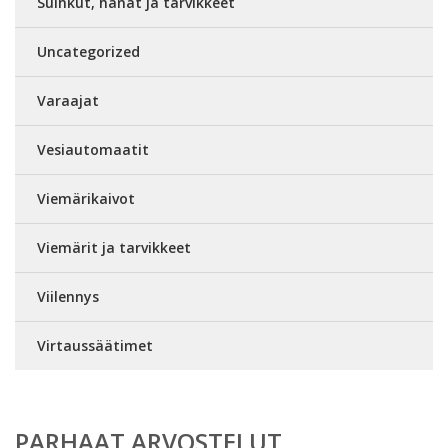
Suihkut, hanat ja tarvikkeet
Uncategorized
Varaajat
Vesiautomaatit
Viemärikaivot
Viemärit ja tarvikkeet
Viilennys
Virtaussäätimet
PARHAAT ARVOSTELUT