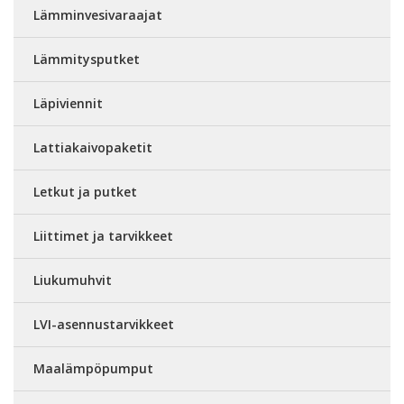
Lämminvesivaraajat
Lämmitysputket
Läpiviennit
Lattiakaivopaketit
Letkut ja putket
Liittimet ja tarvikkeet
Liukumuhvit
LVI-asennustarvikkeet
Maalämpöpumput