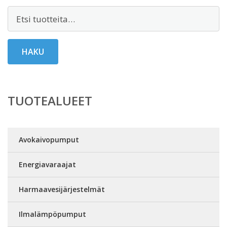
Etsi:
HAKU
TUOTEALUEET
Avokaivopumput
Energiavaraajat
Harmaavesijärjestelmät
Ilmalämpöpumput