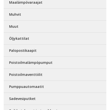
Maalämpövaraajat
Muhvit
Muut
Öljykattilat
Palopostikaapit
Poistoilmalämpöpumput
Poistoilmaventtiilit
Pumppuautomaatit
Sadevesiputket