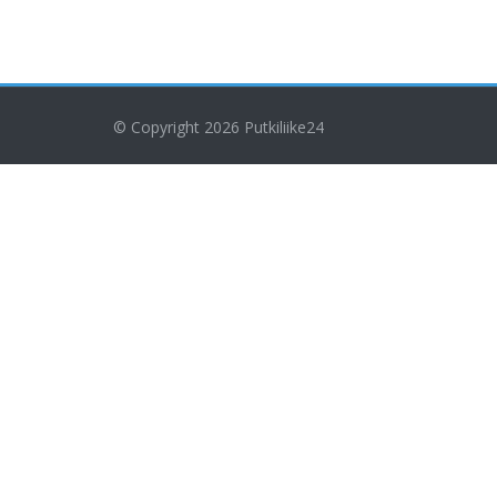
© Copyright 2026
Putkiliike24