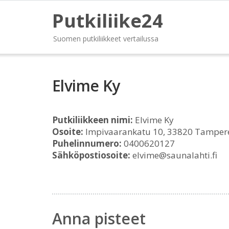
Putkiliike24
Suomen putkiliikkeet vertailussa
Elvime Ky
Putkiliikkeen nimi:
Elvime Ky
Osoite:
Impivaarankatu 10, 33820 Tamper
Puhelinnumero:
0400620127
Sähköpostiosoite:
elvime@saunalahti.fi
Anna pisteet