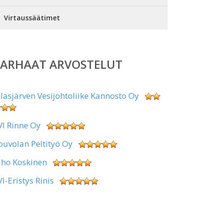
Virtaussäätimet
PARHAAT ARVOSTELUT
alasjärven Vesijohtoliike Kannosto Oy
VI Rinne Oy
ouvolan Peltityö Oy
uho Koskinen
VI-Eristys Rinis