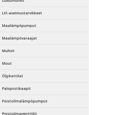
Liukumuhvit
LVI-asennustarvikkeet
Maalämpöpumput
Maalämpövaraajat
Muhvit
Muut
Öljykattilat
Palopostikaapit
Poistoilmalämpöpumput
Poistoilmaventtiilit