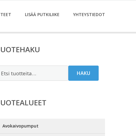
TEET
LISÄÄ PUTKILIIKE
YHTEYSTIEDOT
TUOTEHAKU
tsi:
HAKU
TUOTEALUEET
Avokaivopumput