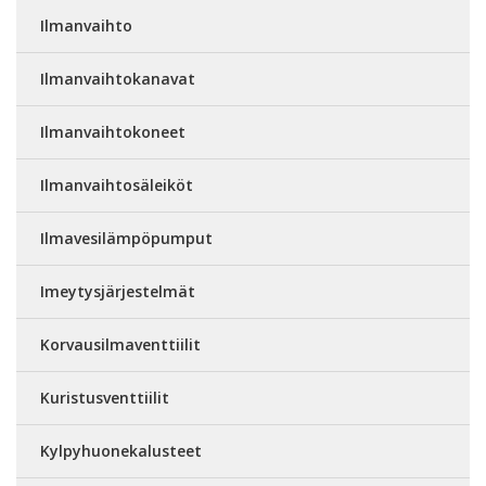
Ilmanvaihto
Ilmanvaihtokanavat
Ilmanvaihtokoneet
Ilmanvaihtosäleiköt
Ilmavesilämpöpumput
Imeytysjärjestelmät
Korvausilmaventtiilit
Kuristusventtiilit
Kylpyhuonekalusteet