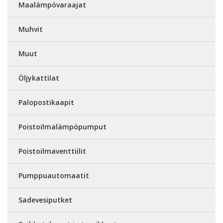
Maalämpövaraajat
Muhvit
Muut
Öljykattilat
Palopostikaapit
Poistoilmalämpöpumput
Poistoilmaventtiilit
Pumppuautomaatit
Sadevesiputket