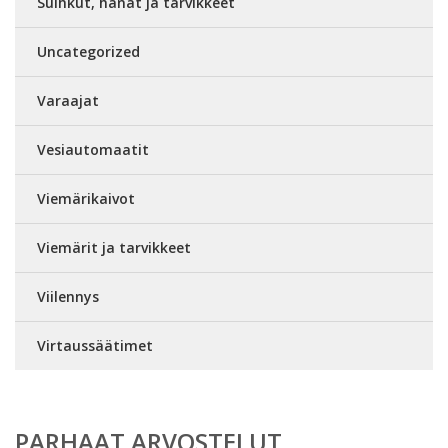
Suihkut, hanat ja tarvikkeet
Uncategorized
Varaajat
Vesiautomaatit
Viemärikaivot
Viemärit ja tarvikkeet
Viilennys
Virtaussäätimet
PARHAAT ARVOSTELUT