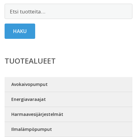
Etsi:
HAKU
TUOTEALUEET
Avokaivopumput
Energiavaraajat
Harmaavesijärjestelmät
Ilmalämpöpumput