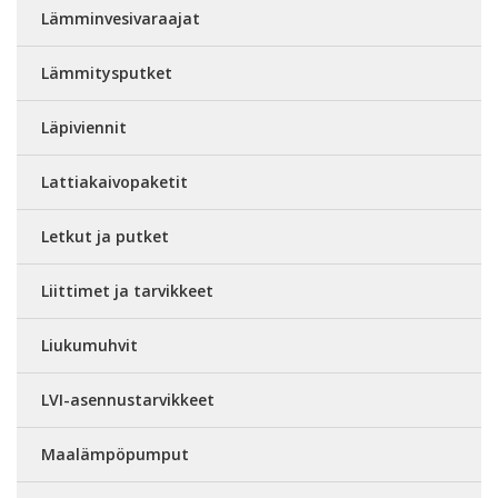
Lämminvesivaraajat
Lämmitysputket
Läpiviennit
Lattiakaivopaketit
Letkut ja putket
Liittimet ja tarvikkeet
Liukumuhvit
LVI-asennustarvikkeet
Maalämpöpumput