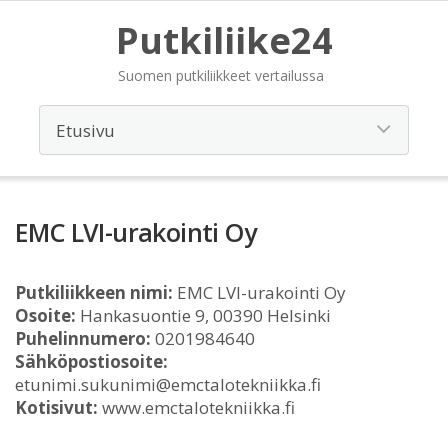
Putkiliike24
Suomen putkiliikkeet vertailussa
EMC LVI-urakointi Oy
Putkiliikkeen nimi:
EMC LVI-urakointi Oy
Osoite:
Hankasuontie 9, 00390 Helsinki
Puhelinnumero:
0201984640
Sähköpostiosoite:
etunimi.sukunimi@emctalotekniikka.fi
Kotisivut:
www.emctalotekniikka.fi