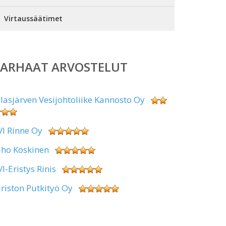
Virtaussäätimet
PARHAAT ARVOSTELUT
alasjärven Vesijohtoliike Kannosto Oy
VI Rinne Oy
uho Koskinen
VI-Eristys Rinis
iriston Putkityö Oy