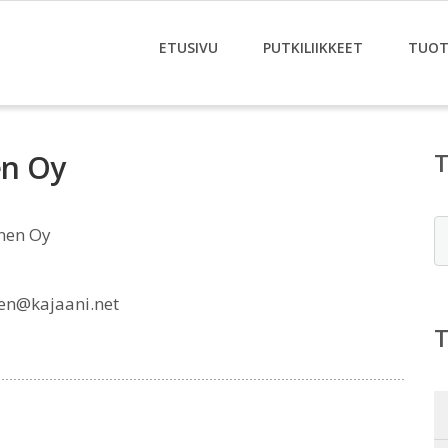
ETUSIVU
PUTKILIIKKEET
TUOT
en Oy
E
inen Oy
nen@kajaani.net