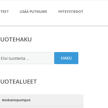
TEET
LISÄÄ PUTKILIIKE
YHTEYSTIEDOT
TUOTEHAKU
tsi:
HAKU
TUOTEALUEET
Avokaivopumput