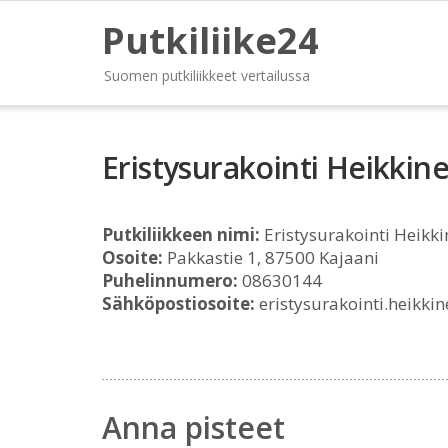
Putkiliike24
Suomen putkiliikkeet vertailussa
Eristysurakointi Heikkin
Putkiliikkeen nimi:
Eristysurakointi Heikk
Osoite:
Pakkastie 1, 87500 Kajaani
Puhelinnumero:
08630144
Sähköpostiosoite:
eristysurakointi.heikki
Anna pisteet