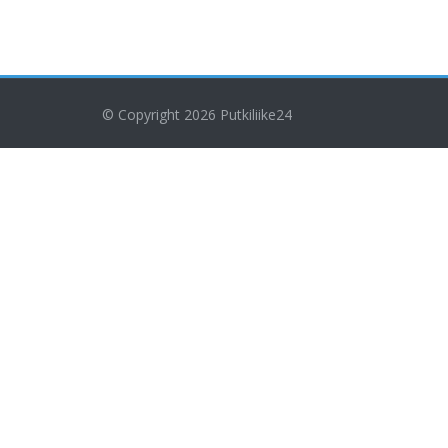
© Copyright 2026
Putkiliike24