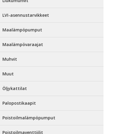
Liukumuhvit
LVI-asennustarvikkeet
Maalämpöpumput
Maalämpövaraajat
Muhvit
Muut
Öljykattilat
Palopostikaapit
Poistoilmalämpöpumput
Poistoilmaventtiilit