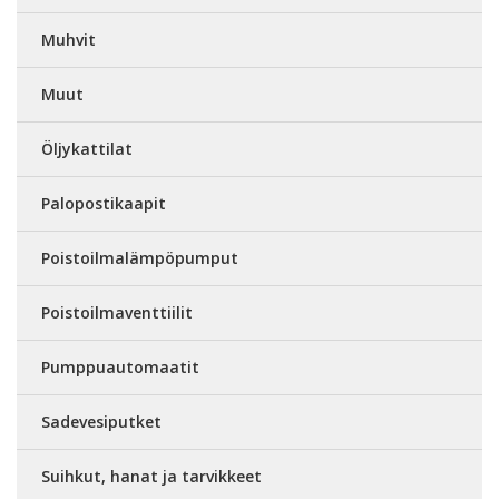
Muhvit
Muut
Öljykattilat
Palopostikaapit
Poistoilmalämpöpumput
Poistoilmaventtiilit
Pumppuautomaatit
Sadevesiputket
Suihkut, hanat ja tarvikkeet