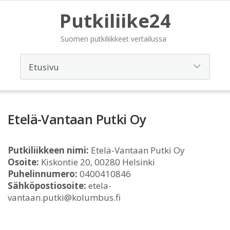
Putkiliike24
Suomen putkiliikkeet vertailussa
Etelä-Vantaan Putki Oy
Putkiliikkeen nimi:
Etelä-Vantaan Putki Oy
Osoite:
Kiskontie 20, 00280 Helsinki
Puhelinnumero:
0400410846
Sähköpostiosoite:
etela-
vantaan.putki@kolumbus.fi