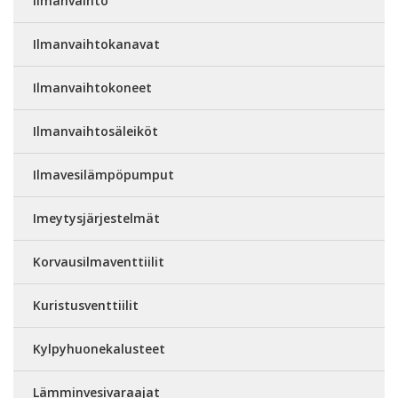
Ilmanvaihto
Ilmanvaihtokanavat
Ilmanvaihtokoneet
Ilmanvaihtosäleiköt
Ilmavesilämpöpumput
Imeytysjärjestelmät
Korvausilmaventtiilit
Kuristusventtiilit
Kylpyhuonekalusteet
Lämminvesivaraajat