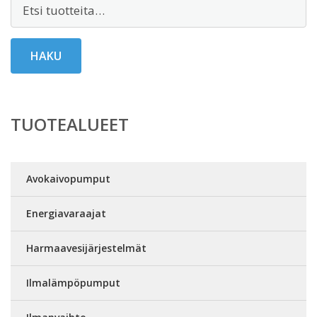
Etsi:
HAKU
TUOTEALUEET
Avokaivopumput
Energiavaraajat
Harmaavesijärjestelmät
Ilmalämpöpumput