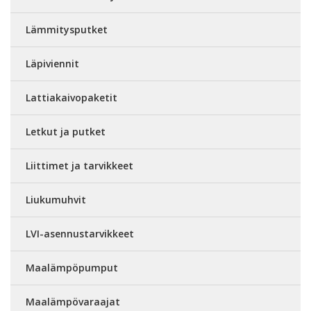
Lämmitysputket
Läpiviennit
Lattiakaivopaketit
Letkut ja putket
Liittimet ja tarvikkeet
Liukumuhvit
LVI-asennustarvikkeet
Maalämpöpumput
Maalämpövaraajat