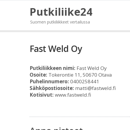
Putkiliike24
Suomen putkiliikkeet vertailussa
Fast Weld Oy
Putkiliikkeen nimi:
Fast Weld Oy
Osoite:
Tokerontie 11, 50670 Otava
Puhelinnumero:
0400258441
Sähköpostiosoite:
matti@fastweld.fi
Kotisivut:
www.fastweld.fi