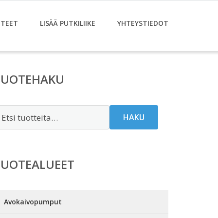
TEET
LISÄÄ PUTKILIIKE
YHTEYSTIEDOT
TUOTEHAKU
tsi:
HAKU
TUOTEALUEET
Avokaivopumput