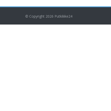
© Copyright 2026
Putkiliike24