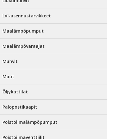
Liukumuhvit
LVI-asennustarvikkeet
Maalämpöpumput
Maalämpövaraajat
Muhvit
Muut
Öljykattilat
Palopostikaapit
Poistoilmalämpöpumput
Poistoilmaventtiilit