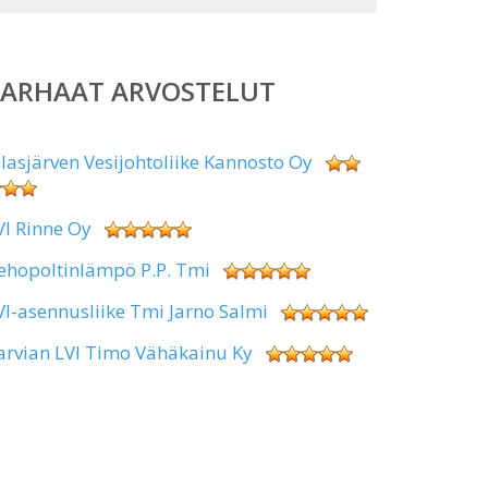
PARHAAT ARVOSTELUT
alasjärven Vesijohtoliike Kannosto Oy
VI Rinne Oy
ehopoltinlämpö P.P. Tmi
VI-asennusliike Tmi Jarno Salmi
arvian LVI Timo Vähäkainu Ky