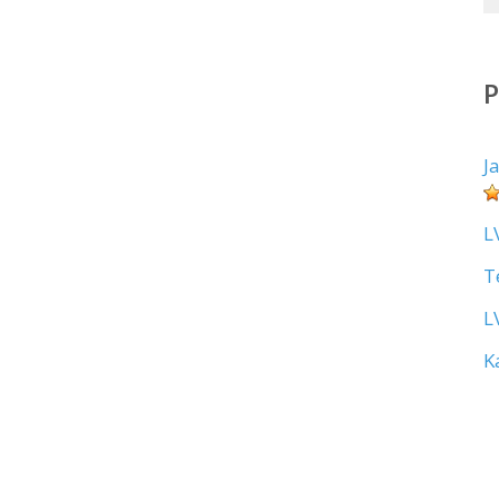
J
L
T
L
K