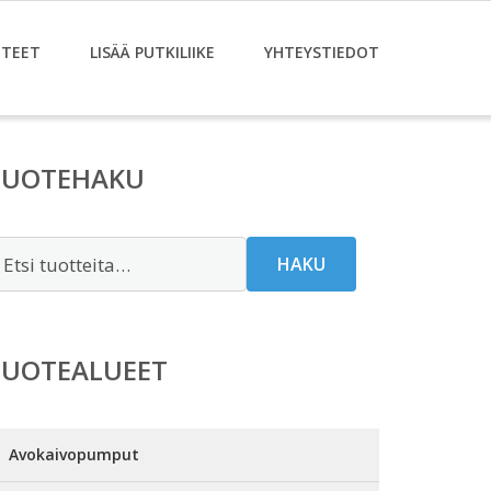
TEET
LISÄÄ PUTKILIIKE
YHTEYSTIEDOT
TUOTEHAKU
tsi:
HAKU
TUOTEALUEET
Avokaivopumput