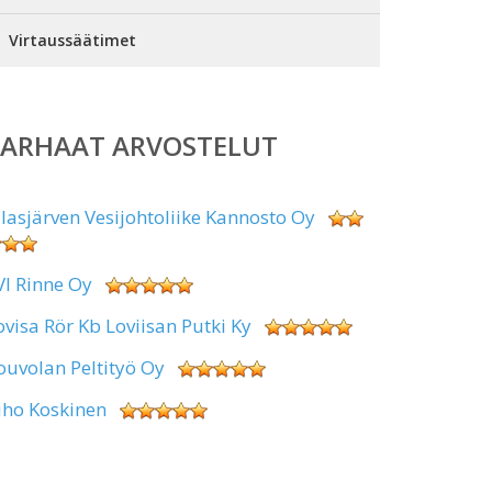
Virtaussäätimet
PARHAAT ARVOSTELUT
alasjärven Vesijohtoliike Kannosto Oy
VI Rinne Oy
ovisa Rör Kb Loviisan Putki Ky
ouvolan Peltityö Oy
uho Koskinen