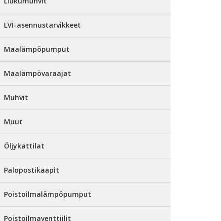
Liukumuhvit
LVI-asennustarvikkeet
Maalämpöpumput
Maalämpövaraajat
Muhvit
Muut
Öljykattilat
Palopostikaapit
Poistoilmalämpöpumput
Poistoilmaventtiilit