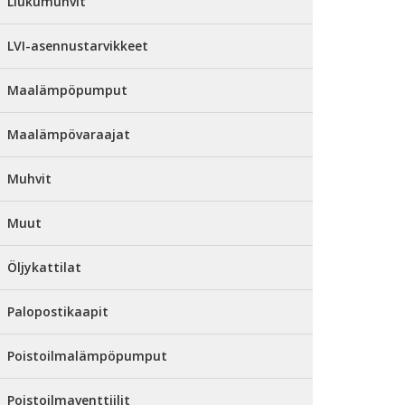
Liukumuhvit
LVI-asennustarvikkeet
Maalämpöpumput
Maalämpövaraajat
Muhvit
Muut
Öljykattilat
Palopostikaapit
Poistoilmalämpöpumput
Poistoilmaventtiilit