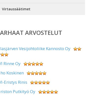
Virtaussäätimet
PARHAAT ARVOSTELUT
alasjärven Vesijohtoliike Kannosto Oy
VI Rinne Oy
uho Koskinen
VI-Eristys Rinis
iriston Putkityö Oy