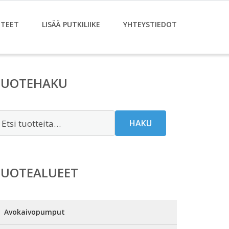
TEET
LISÄÄ PUTKILIIKE
YHTEYSTIEDOT
TUOTEHAKU
tsi:
HAKU
TUOTEALUEET
Avokaivopumput