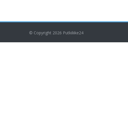
© Copyright 2026
Putkiliike24