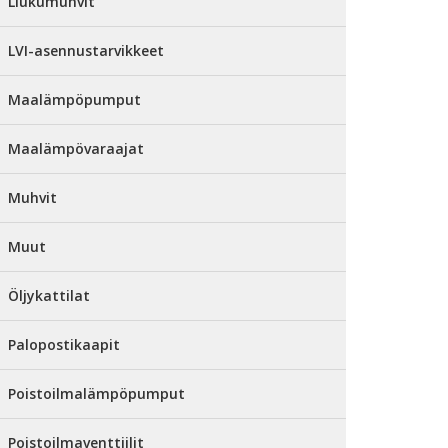
Liukumuhvit
LVI-asennustarvikkeet
Maalämpöpumput
Maalämpövaraajat
Muhvit
Muut
Öljykattilat
Palopostikaapit
Poistoilmalämpöpumput
Poistoilmaventtiilit