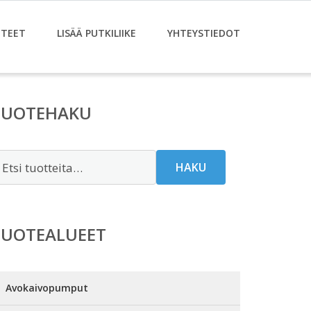
TEET
LISÄÄ PUTKILIIKE
YHTEYSTIEDOT
TUOTEHAKU
tsi:
HAKU
TUOTEALUEET
Avokaivopumput