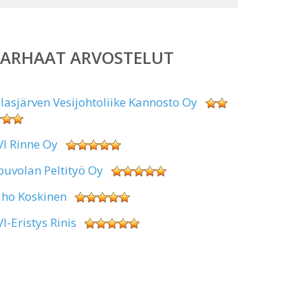
PARHAAT ARVOSTELUT
alasjärven Vesijohtoliike Kannosto Oy
VI Rinne Oy
ouvolan Peltityö Oy
uho Koskinen
VI-Eristys Rinis