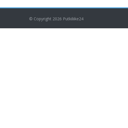
© Copyright 2026
Putkiliike24