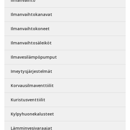
Ilmanvaihto
Ilmanvaihtokanavat
Ilmanvaihtokoneet
Ilmanvaihtosäleiköt
Ilmavesilämpöpumput
Imeytysjärjestelmät
Korvausilmaventtiilit
Kuristusventtiilit
Kylpyhuonekalusteet
Lämminvesivaraajat