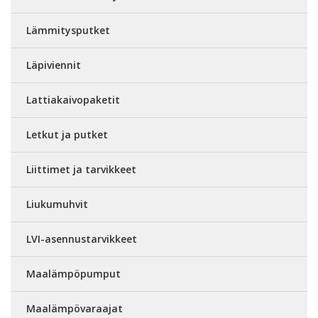
Lämmitysputket
Läpiviennit
Lattiakaivopaketit
Letkut ja putket
Liittimet ja tarvikkeet
Liukumuhvit
LVI-asennustarvikkeet
Maalämpöpumput
Maalämpövaraajat