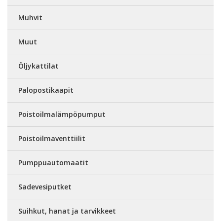
Muhvit
Muut
Öljykattilat
Palopostikaapit
Poistoilmalämpöpumput
Poistoilmaventtiilit
Pumppuautomaatit
Sadevesiputket
Suihkut, hanat ja tarvikkeet