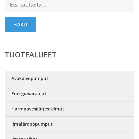
Etsi:
HAKU
TUOTEALUEET
Avokaivopumput
Energiavaraajat
Harmaavesijärjestelmät
Ilmalämpöpumput