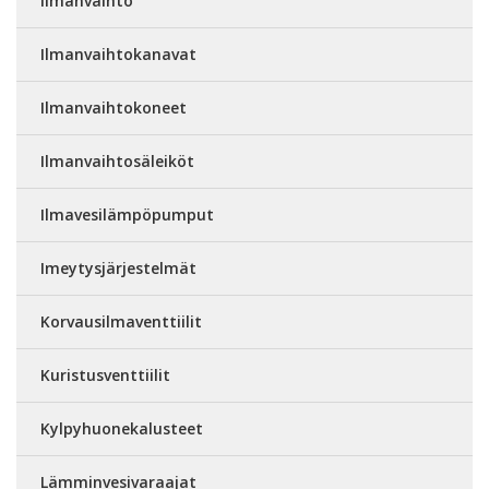
Ilmanvaihto
Ilmanvaihtokanavat
Ilmanvaihtokoneet
Ilmanvaihtosäleiköt
Ilmavesilämpöpumput
Imeytysjärjestelmät
Korvausilmaventtiilit
Kuristusventtiilit
Kylpyhuonekalusteet
Lämminvesivaraajat