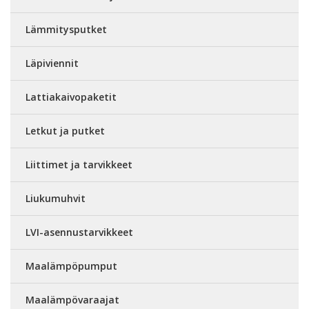
Lämmitysputket
Läpiviennit
Lattiakaivopaketit
Letkut ja putket
Liittimet ja tarvikkeet
Liukumuhvit
LVI-asennustarvikkeet
Maalämpöpumput
Maalämpövaraajat