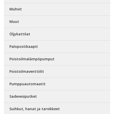
Muhvit
Muut
Öljykattilat
Palopostikaapit
Poistoilmalämpöpumput
Poistoilmaventtiilit
Pumppuautomaatit
Sadevesiputket
Suihkut, hanat ja tarvikkeet