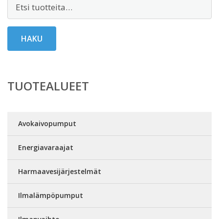
Etsi:
HAKU
TUOTEALUEET
Avokaivopumput
Energiavaraajat
Harmaavesijärjestelmät
Ilmalämpöpumput