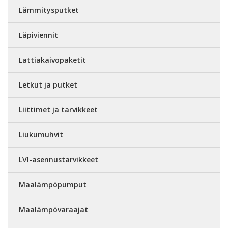
Lämmitysputket
Läpiviennit
Lattiakaivopaketit
Letkut ja putket
Liittimet ja tarvikkeet
Liukumuhvit
LVI-asennustarvikkeet
Maalämpöpumput
Maalämpövaraajat