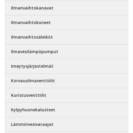
Ilmanvaihtokanavat
Ilmanvaihtokoneet
Ilmanvaihtosäleiköt
Ilmavesilämpöpumput
Imeytysjärjestelmät
Korvausilmaventtiilit
Kuristusventtiilit
Kylpyhuonekalusteet
Lämminvesivaraajat