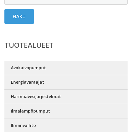
HAKU
TUOTEALUEET
Avokaivopumput
Energiavaraajat
Harmaavesijärjestelmät
Ilmalämpöpumput
Ilmanvaihto