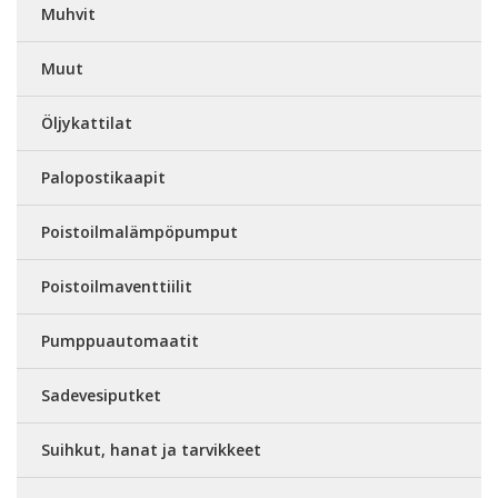
Muhvit
Muut
Öljykattilat
Palopostikaapit
Poistoilmalämpöpumput
Poistoilmaventtiilit
Pumppuautomaatit
Sadevesiputket
Suihkut, hanat ja tarvikkeet