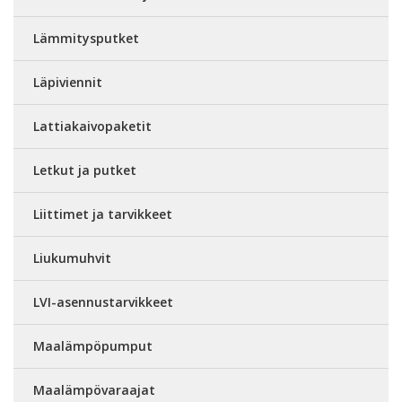
Lämmitysputket
Läpiviennit
Lattiakaivopaketit
Letkut ja putket
Liittimet ja tarvikkeet
Liukumuhvit
LVI-asennustarvikkeet
Maalämpöpumput
Maalämpövaraajat