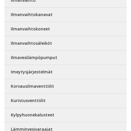
Ilmanvaihto
Ilmanvaihtokanavat
Ilmanvaihtokoneet
Ilmanvaihtosäleiköt
Ilmavesilämpöpumput
Imeytysjärjestelmät
Korvausilmaventtiilit
Kuristusventtiilit
Kylpyhuonekalusteet
Lämminvesivaraajat