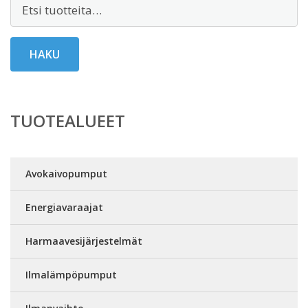
Etsi:
HAKU
TUOTEALUEET
Avokaivopumput
Energiavaraajat
Harmaavesijärjestelmät
Ilmalämpöpumput