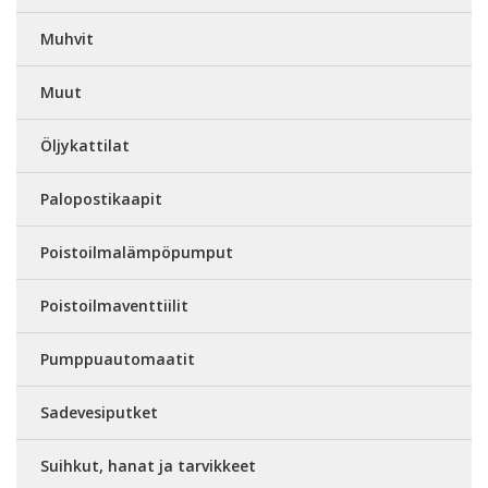
Muhvit
Muut
Öljykattilat
Palopostikaapit
Poistoilmalämpöpumput
Poistoilmaventtiilit
Pumppuautomaatit
Sadevesiputket
Suihkut, hanat ja tarvikkeet