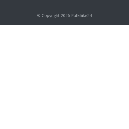
© Copyright 2026
Putkiliike24