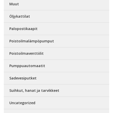
Muut
Öljykattilat
Palopostikaapit
Poistoilmalämpöpumput
Poistoilmaventtiilit
Pumppuautomaatit
Sadevesiputket
Suihkut, hanat ja tarvikkeet
Uncategorized