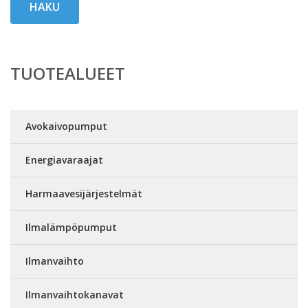
HAKU
TUOTEALUEET
Avokaivopumput
Energiavaraajat
Harmaavesijärjestelmät
Ilmalämpöpumput
Ilmanvaihto
Ilmanvaihtokanavat