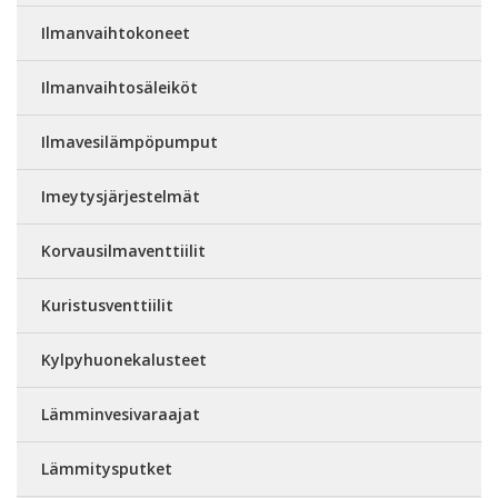
Ilmanvaihtokoneet
Ilmanvaihtosäleiköt
Ilmavesilämpöpumput
Imeytysjärjestelmät
Korvausilmaventtiilit
Kuristusventtiilit
Kylpyhuonekalusteet
Lämminvesivaraajat
Lämmitysputket