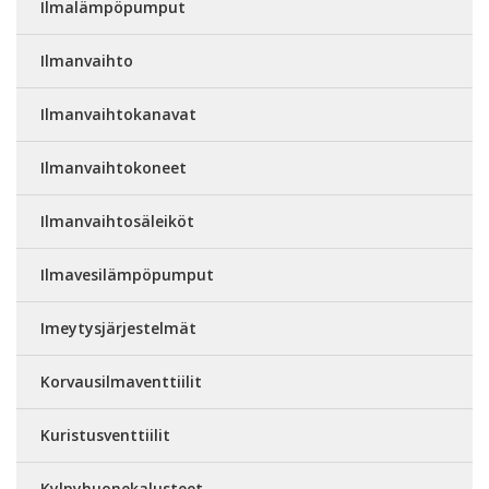
Ilmalämpöpumput
Ilmanvaihto
Ilmanvaihtokanavat
Ilmanvaihtokoneet
Ilmanvaihtosäleiköt
Ilmavesilämpöpumput
Imeytysjärjestelmät
Korvausilmaventtiilit
Kuristusventtiilit
Kylpyhuonekalusteet