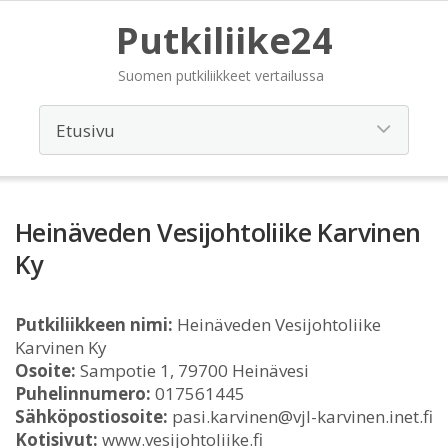
Putkiliike24
Suomen putkiliikkeet vertailussa
Heinäveden Vesijohtoliike Karvinen
Ky
Putkiliikkeen nimi:
Heinäveden Vesijohtoliike
Karvinen Ky
Osoite:
Sampotie 1, 79700 Heinävesi
Puhelinnumero:
017561445
Sähköpostiosoite:
pasi.karvinen@vjl-karvinen.inet.fi
Kotisivut:
www.vesijohtoliike.fi