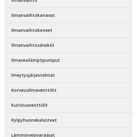
Ilmanvaihto
Ilmanvaihtokanavat
Ilmanvaihtokoneet
Ilmanvaihtosäleiköt
Ilmavesilämpöpumput
Imeytysjärjestelmät
Korvausilmaventtiilit
Kuristusventtiilit
Kylpyhuonekalusteet
Lämminvesivaraajat