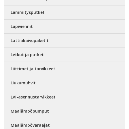
Lämmitysputket
Läpiviennit
Lattiakaivopaketit
Letkut ja putket
Liittimet ja tarvikkeet
Liukumuhvit
LVI-asennustarvikkeet
Maalämpöpumput
Maalämpövaraajat