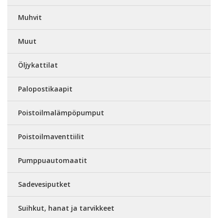
Muhvit
Muut
Öljykattilat
Palopostikaapit
Poistoilmalämpöpumput
Poistoilmaventtiilit
Pumppuautomaatit
Sadevesiputket
Suihkut, hanat ja tarvikkeet