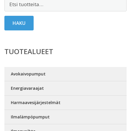
Etsi:
HAKU
TUOTEALUEET
Avokaivopumput
Energiavaraajat
Harmaavesijärjestelmät
Ilmalämpöpumput