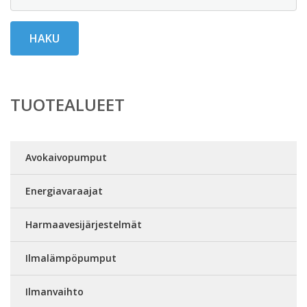
HAKU
TUOTEALUEET
Avokaivopumput
Energiavaraajat
Harmaavesijärjestelmät
Ilmalämpöpumput
Ilmanvaihto