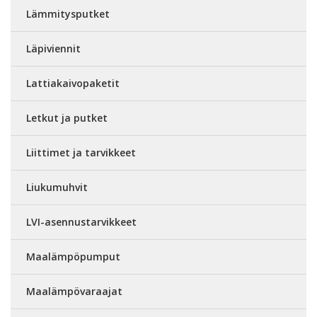
Lämmitysputket
Läpiviennit
Lattiakaivopaketit
Letkut ja putket
Liittimet ja tarvikkeet
Liukumuhvit
LVI-asennustarvikkeet
Maalämpöpumput
Maalämpövaraajat