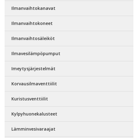
Ilmanvaihtokanavat
Ilmanvaihtokoneet
Ilmanvaihtosäleiköt
Ilmavesilämpöpumput
Imeytysjärjestelmät
Korvausilmaventtiilit
Kuristusventtiilit
Kylpyhuonekalusteet
Lämminvesivaraajat