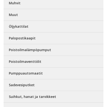
Muhvit
Muut
Öljykattilat
Palopostikaapit
Poistoilmalämpöpumput
Poistoilmaventtiilit
Pumppuautomaatit
Sadevesiputket
Suihkut, hanat ja tarvikkeet