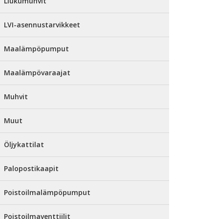
Liukumuhvit
LVI-asennustarvikkeet
Maalämpöpumput
Maalämpövaraajat
Muhvit
Muut
Öljykattilat
Palopostikaapit
Poistoilmalämpöpumput
Poistoilmaventtiilit