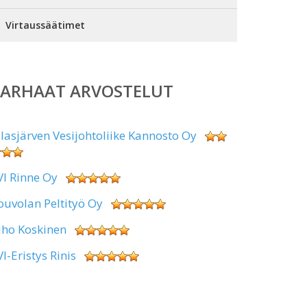
Virtaussäätimet
PARHAAT ARVOSTELUT
alasjärven Vesijohtoliike Kannosto Oy
VI Rinne Oy
ouvolan Peltityö Oy
uho Koskinen
VI-Eristys Rinis