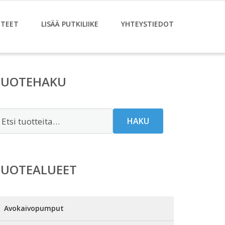
TEET
LISÄÄ PUTKILIIKE
YHTEYSTIEDOT
TUOTEHAKU
tsi:
HAKU
TUOTEALUEET
Avokaivopumput