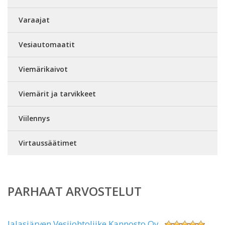
Varaajat
Vesiautomaatit
Viemärikaivot
Viemärit ja tarvikkeet
Viilennys
Virtaussäätimet
PARHAAT ARVOSTELUT
Jalasjärven Vesijohtoliike Kannosto Oy