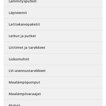
Lämmitysputket
Läpiviennit
Lattiakaivopaketit
Letkut ja putket
Liittimet ja tarvikkeet
Liukumuhvit
LVI-asennustarvikkeet
Maalämpöpumput
Maalämpövaraajat
Muhvit