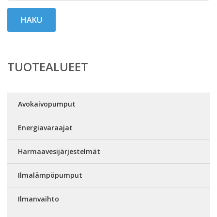
HAKU
TUOTEALUEET
Avokaivopumput
Energiavaraajat
Harmaavesijärjestelmät
Ilmalämpöpumput
Ilmanvaihto