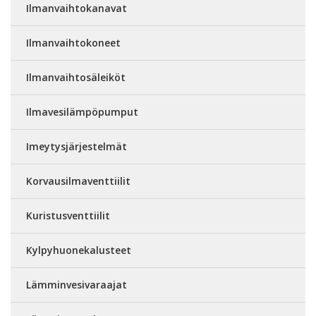
Ilmanvaihtokanavat
Ilmanvaihtokoneet
Ilmanvaihtosäleiköt
Ilmavesilämpöpumput
Imeytysjärjestelmät
Korvausilmaventtiilit
Kuristusventtiilit
Kylpyhuonekalusteet
Lämminvesivaraajat