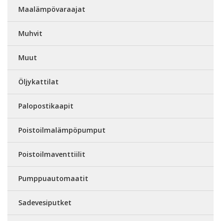
Maalämpövaraajat
Muhvit
Muut
Öljykattilat
Palopostikaapit
Poistoilmalämpöpumput
Poistoilmaventtiilit
Pumppuautomaatit
Sadevesiputket