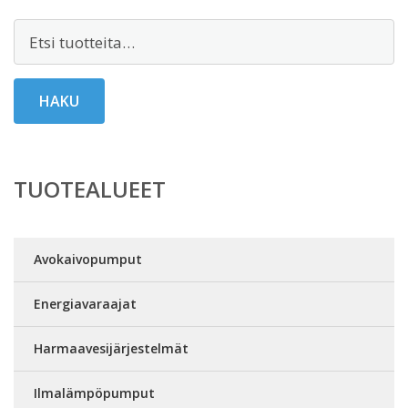
Etsi:
HAKU
TUOTEALUEET
Avokaivopumput
Energiavaraajat
Harmaavesijärjestelmät
Ilmalämpöpumput