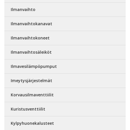
Ilmanvaihto
Ilmanvaihtokanavat
Ilmanvaihtokoneet
Ilmanvaihtosäleiköt
Ilmavesilämpöpumput
Imeytysjärjestelmät
Korvausilmaventtiilit
Kuristusventtiilit
Kylpyhuonekalusteet