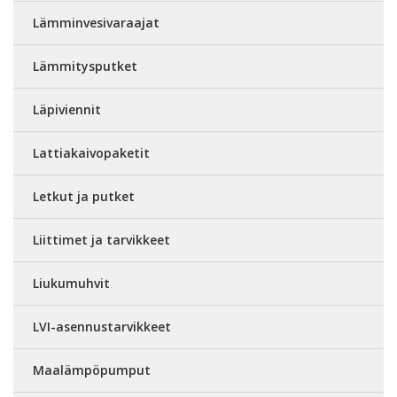
Lämminvesivaraajat
Lämmitysputket
Läpiviennit
Lattiakaivopaketit
Letkut ja putket
Liittimet ja tarvikkeet
Liukumuhvit
LVI-asennustarvikkeet
Maalämpöpumput