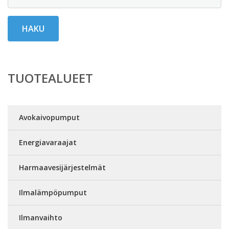
HAKU
TUOTEALUEET
Avokaivopumput
Energiavaraajat
Harmaavesijärjestelmät
Ilmalämpöpumput
Ilmanvaihto