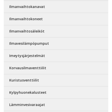
Ilmanvaihtokanavat
Ilmanvaihtokoneet
Ilmanvaihtosäleiköt
Ilmavesilämpöpumput
Imeytysjärjestelmät
Korvausilmaventtiilit
Kuristusventtiilit
Kylpyhuonekalusteet
Lämminvesivaraajat