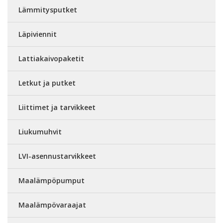
Lämmitysputket
Läpiviennit
Lattiakaivopaketit
Letkut ja putket
Liittimet ja tarvikkeet
Liukumuhvit
LVI-asennustarvikkeet
Maalämpöpumput
Maalämpövaraajat