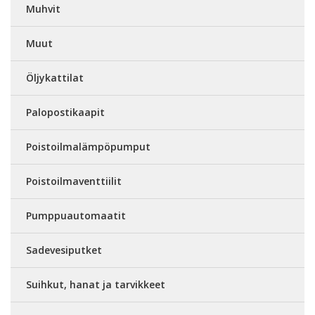
Muhvit
Muut
Öljykattilat
Palopostikaapit
Poistoilmalämpöpumput
Poistoilmaventtiilit
Pumppuautomaatit
Sadevesiputket
Suihkut, hanat ja tarvikkeet