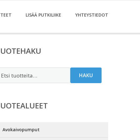
TEET
LISÄÄ PUTKILIIKE
YHTEYSTIEDOT
TUOTEHAKU
tsi:
HAKU
TUOTEALUEET
Avokaivopumput