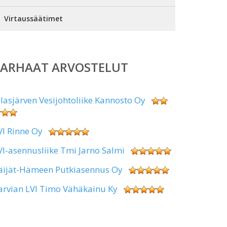
Virtaussäätimet
PARHAAT ARVOSTELUT
alasjärven Vesijohtoliike Kannosto Oy
VI Rinne Oy
VI-asennusliike Tmi Jarno Salmi
äijät-Hämeen Putkiasennus Oy
arvian LVI Timo Vähäkainu Ky