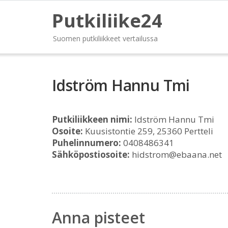
Putkiliike24
Suomen putkiliikkeet vertailussa
Idström Hannu Tmi
Putkiliikkeen nimi:
Idström Hannu Tmi
Osoite:
Kuusistontie 259, 25360 Pertteli
Puhelinnumero:
0408486341
Sähköpostiosoite:
hidstrom@ebaana.net
Anna pisteet