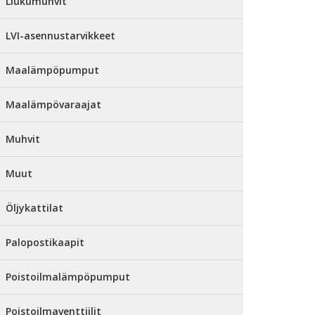
Liukumuhvit
LVI-asennustarvikkeet
Maalämpöpumput
Maalämpövaraajat
Muhvit
Muut
Öljykattilat
Palopostikaapit
Poistoilmalämpöpumput
Poistoilmaventtiilit