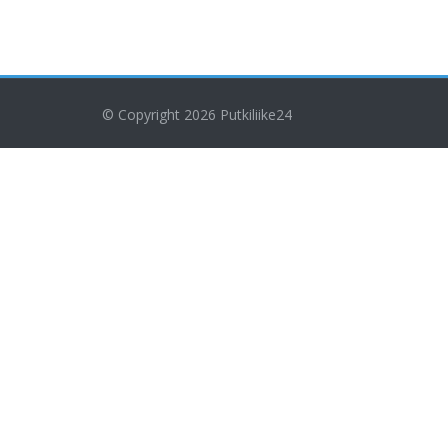
© Copyright 2026
Putkiliike24