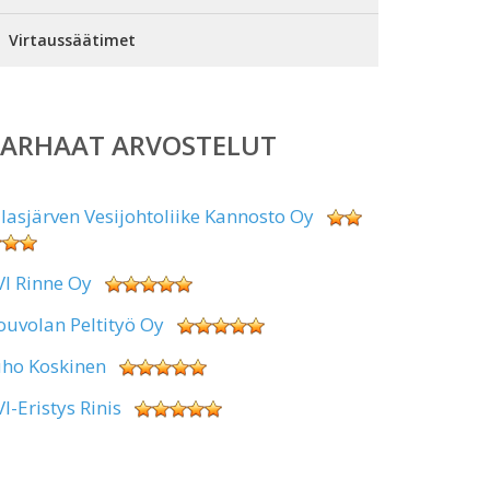
Virtaussäätimet
PARHAAT ARVOSTELUT
alasjärven Vesijohtoliike Kannosto Oy
VI Rinne Oy
ouvolan Peltityö Oy
uho Koskinen
VI-Eristys Rinis