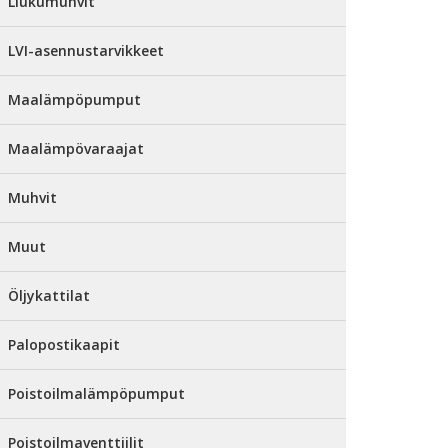
Liukumuhvit
LVI-asennustarvikkeet
Maalämpöpumput
Maalämpövaraajat
Muhvit
Muut
Öljykattilat
Palopostikaapit
Poistoilmalämpöpumput
Poistoilmaventtiilit