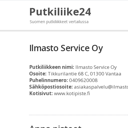
Putkiliike24
Suomen putkiliikkeet vertailussa
Ilmasto Service Oy
Putkiliikkeen nimi:
Ilmasto Service Oy
Osoite:
Tikkurilantie 68 C, 01300 Vantaa
Puhelinnumero:
0409620008
Sähköpostiosoite:
asiakaspalvelu@ilmast
Kotisivut:
www.kotipiste.fi