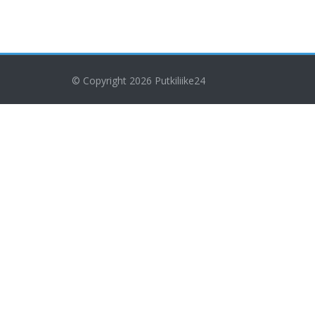
© Copyright 2026
Putkiliike24