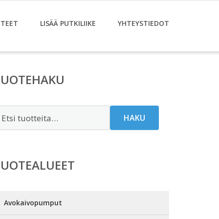
TEET
LISÄÄ PUTKILIIKE
YHTEYSTIEDOT
TUOTEHAKU
tsi:
HAKU
TUOTEALUEET
Avokaivopumput