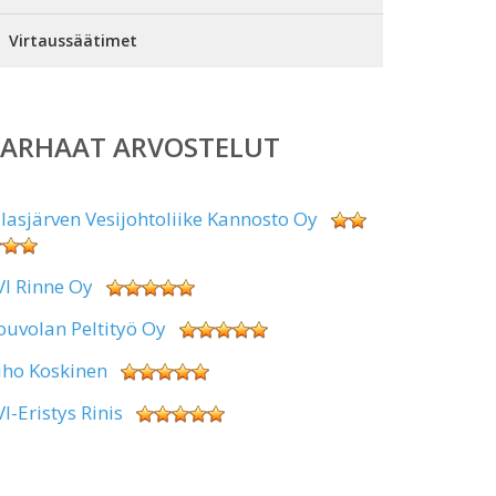
Virtaussäätimet
PARHAAT ARVOSTELUT
alasjärven Vesijohtoliike Kannosto Oy
VI Rinne Oy
ouvolan Peltityö Oy
uho Koskinen
VI-Eristys Rinis