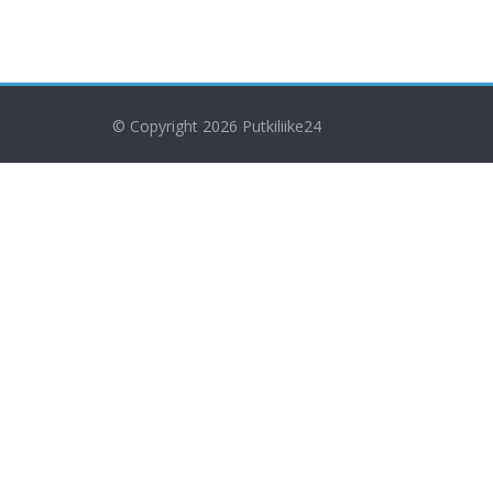
© Copyright 2026
Putkiliike24