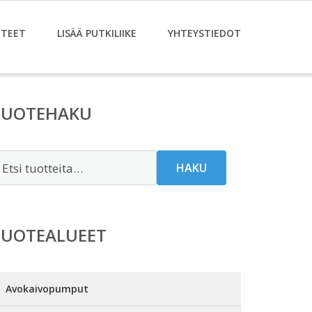
TEET
LISÄÄ PUTKILIIKE
YHTEYSTIEDOT
TUOTEHAKU
tsi:
HAKU
TUOTEALUEET
Avokaivopumput