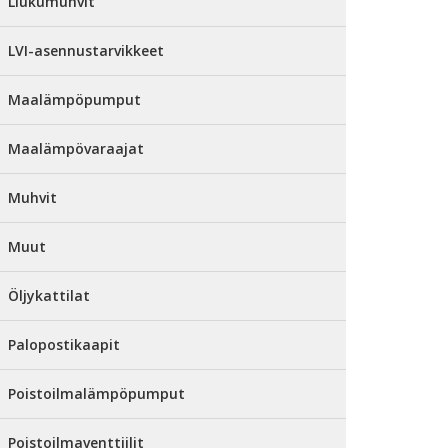
Liukumuhvit
LVI-asennustarvikkeet
Maalämpöpumput
Maalämpövaraajat
Muhvit
Muut
Öljykattilat
Palopostikaapit
Poistoilmalämpöpumput
Poistoilmaventtiilit