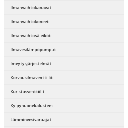
Ilmanvaihtokanavat
Ilmanvaihtokoneet
Ilmanvaihtosäleiköt
Ilmavesilämpöpumput
Imeytysjärjestelmät
Korvausilmaventtiilit
Kuristusventtiilit
Kylpyhuonekalusteet
Lämminvesivaraajat