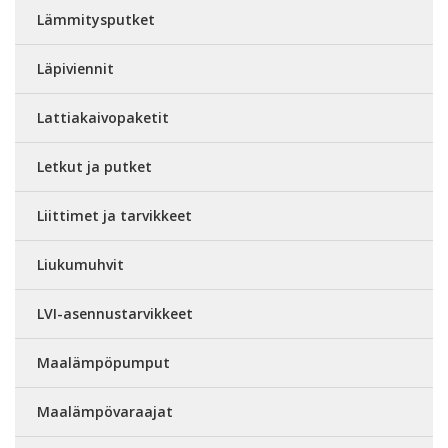
Lämmitysputket
Läpiviennit
Lattiakaivopaketit
Letkut ja putket
Liittimet ja tarvikkeet
Liukumuhvit
LVI-asennustarvikkeet
Maalämpöpumput
Maalämpövaraajat