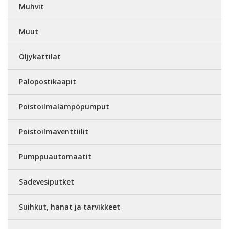
Muhvit
Muut
Öljykattilat
Palopostikaapit
Poistoilmalämpöpumput
Poistoilmaventtiilit
Pumppuautomaatit
Sadevesiputket
Suihkut, hanat ja tarvikkeet