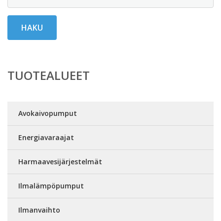
HAKU
TUOTEALUEET
Avokaivopumput
Energiavaraajat
Harmaavesijärjestelmät
Ilmalämpöpumput
Ilmanvaihto