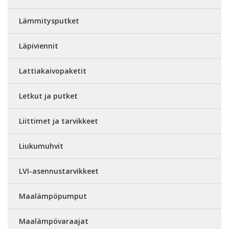
Lämmitysputket
Läpiviennit
Lattiakaivopaketit
Letkut ja putket
Liittimet ja tarvikkeet
Liukumuhvit
LVI-asennustarvikkeet
Maalämpöpumput
Maalämpövaraajat