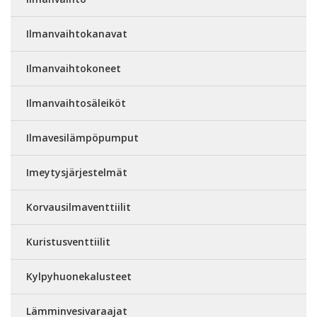
Ilmanvaihtokanavat
Ilmanvaihtokoneet
Ilmanvaihtosäleiköt
Ilmavesilämpöpumput
Imeytysjärjestelmät
Korvausilmaventtiilit
Kuristusventtiilit
Kylpyhuonekalusteet
Lämminvesivaraajat