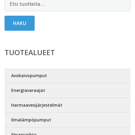
HAKU
TUOTEALUEET
Avokaivopumput
Energiavaraajat
Harmaavesijärjestelmät
Ilmalämpöpumput
Ilmanvaihto