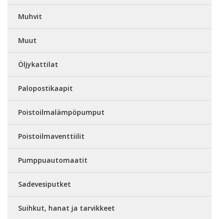
Muhvit
Muut
Öljykattilat
Palopostikaapit
Poistoilmalämpöpumput
Poistoilmaventtiilit
Pumppuautomaatit
Sadevesiputket
Suihkut, hanat ja tarvikkeet